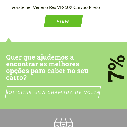
Vorsteiner Veneno Rex VR-602 Carvão Preto
Concorda com o processamento de
VIEW
Concorda com o processamento de
dados pessoais
dados pessoais
CONTACTE-ME
CONTACTE-ME
Falamos a sua língua
Falamos a sua língua
Quer que ajudemos a
7
encontrar as melhores
opções para caber no seu
carro?
SOLICITAR UMA CHAMADA DE VOLTA