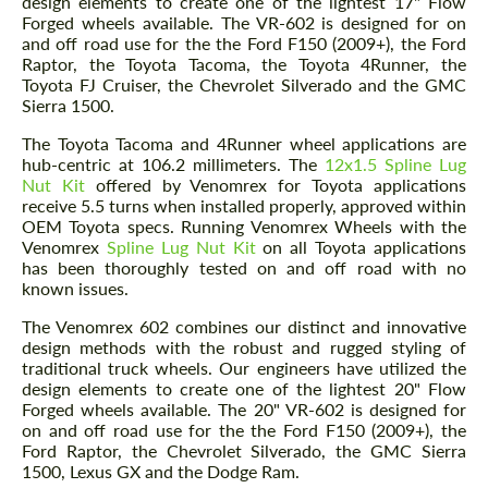
design elements to create one of the lightest 17" Flow
Forged wheels available. The VR-602 is designed for on
and off road use for the the Ford F150 (2009+), the Ford
Raptor, the Toyota Tacoma, the Toyota 4Runner, the
Toyota FJ Cruiser, the Chevrolet Silverado and the GMC
Sierra 1500.
The Toyota Tacoma and 4Runner wheel applications are
hub-centric at 106.2 millimeters. The
12x1.5 Spline Lug
Nut Kit
offered by Venomrex for Toyota applications
receive 5.5 turns when installed properly, approved within
OEM Toyota specs. Running Venomrex Wheels with the
Venomrex
Spline Lug Nut Kit
on all Toyota applications
has been thoroughly tested on and off road with no
known issues.
The Venomrex 602 combines our distinct and innovative
design methods with the robust and rugged styling of
traditional truck wheels. Our engineers have utilized the
design elements to create one of the lightest 20" Flow
Forged wheels available. The 20" VR-602 is designed for
on and off road use for the the Ford F150 (2009+), the
Ford Raptor, the Chevrolet Silverado, the GMC Sierra
1500, Lexus GX and the Dodge Ram.