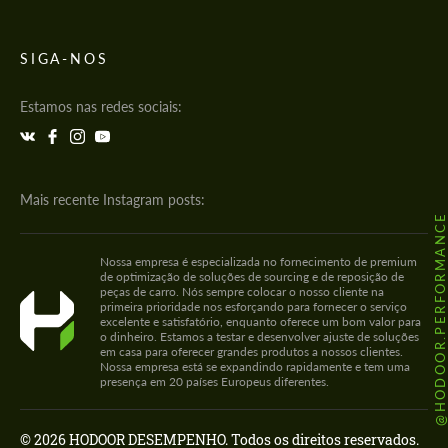
SIGA-NOS
Estamos nas redes sociais:
Mais recente Instagram posts:
@HODOOR.PERFORMANC
Nossa empresa é especializada no fornecimento de premium
de optimização de soluções de sourcing e de reposição de
peças de carro. Nós sempre colocar o nosso cliente na
primeira prioridade nos esforçando para fornecer o serviço
excelente e satisfatório, enquanto oferece um bom valor para
o dinheiro. Estamos a testar e desenvolver ajuste de soluções
em casa para oferecer grandes produtos a nossos clientes.
Nossa empresa está se expandindo rapidamente e tem uma
presença em 20 países Europeus diferentes.
© 2026 HODOOR DESEMPENHO. Todos os direitos reservados.