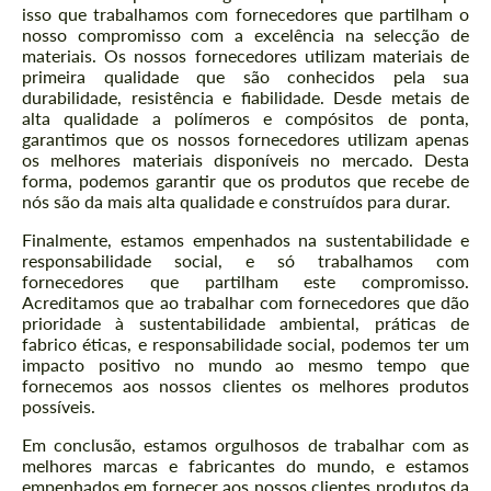
isso que trabalhamos com fornecedores que partilham o
nosso compromisso com a excelência na selecção de
materiais. Os nossos fornecedores utilizam materiais de
primeira qualidade que são conhecidos pela sua
durabilidade, resistência e fiabilidade. Desde metais de
alta qualidade a polímeros e compósitos de ponta,
garantimos que os nossos fornecedores utilizam apenas
os melhores materiais disponíveis no mercado. Desta
forma, podemos garantir que os produtos que recebe de
nós são da mais alta qualidade e construídos para durar.
Finalmente, estamos empenhados na sustentabilidade e
responsabilidade social, e só trabalhamos com
fornecedores que partilham este compromisso.
Acreditamos que ao trabalhar com fornecedores que dão
prioridade à sustentabilidade ambiental, práticas de
fabrico éticas, e responsabilidade social, podemos ter um
impacto positivo no mundo ao mesmo tempo que
Pedido de um texto de volta
Pedido de um texto de volta
fornecemos aos nossos clientes os melhores produtos
possíveis.
Please use this form to fill in some basic
Please use this form to fill in some basic
information for your price request. We will
information for your price request. We will
Em conclusão, estamos orgulhosos de trabalhar com as
contact you within 1 business day with our
contact you within 1 business day with our
melhores marcas e fabricantes do mundo, e estamos
most competitive offer.
most competitive offer.
empenhados em fornecer aos nossos clientes produtos da