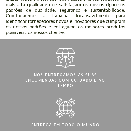
mais alta qualidade que satisfaçam os nossos rigorosos
padrões de qualidade, segurança e sustentabilidade.
Continuaremos a trabalhar incansavelmente para
identificar fornecedores novos e inovadores que cumpram
os nossos padrões e entreguem os melhores produtos
possíveis aos nossos clientes.
Concorda com o processamento de
Concorda com o processamento de
dados pessoais
dados pessoais
CONTACTE-ME
CONTACTE-ME
NÓS ENTREGAMOS AS SUAS
ENCOMENDAS COM CUIDADO E NO
Falamos a sua língua
Falamos a sua língua
TEMPO
ENTREGA EM TODO O MUNDO