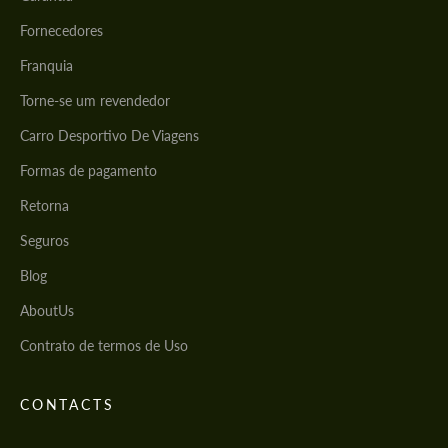
Concorda com o processamento de
Concorda com o processamento de
Fornecedores
dados pessoais
dados pessoais
Franquia
CONTACTE-ME
CONTACTE-ME
Torne-se um revendedor
Falamos a sua língua
Falamos a sua língua
Carro Desportivo De Viagens
Formas de pagamento
Retorna
Seguros
Blog
AboutUs
Contrato de termos de Uso
CONTACTS