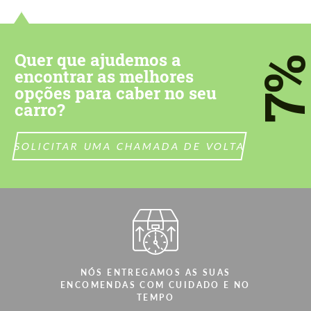
Please use this form to fill in some basic
Please use this form to fill in some basic
information for your price request. We will
information for your price request. We will
contact you within 1 business day with our
contact you within 1 business day with our
most competitive offer.
most competitive offer.
Quer que ajudemos a
7
encontrar as melhores
opções para caber no seu
carro?
SOLICITAR UMA CHAMADA DE VOLTA
Concorda com o processamento de
Concorda com o processamento de
dados pessoais
dados pessoais
CONTACTE-ME
CONTACTE-ME
Falamos a sua língua
Falamos a sua língua
NÓS ENTREGAMOS AS SUAS
ENCOMENDAS COM CUIDADO E NO
TEMPO