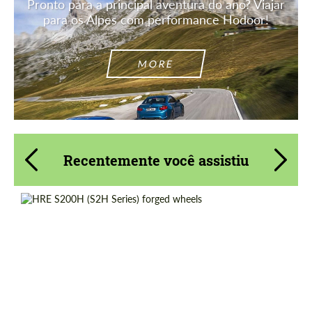
Pronto para a principal aventura do ano? Viajar
para os Alpes com performance Hodoor!
MORE
Recentemente você assistiu
Product Type:
Forjado Rodas
Diameter:
19", 20", 21"
Country of origin:
EUA
Wheel construction:
3 peças