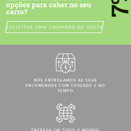
7
opções para caber no seu
CONTACTE-ME
CONTACTE-ME
carro?
Falamos a sua língua
Falamos a sua língua
SOLICITAR UMA CHAMADA DE VOLTA
NÓS ENTREGAMOS AS SUAS
ENCOMENDAS COM CUIDADO E NO
TEMPO
ENTREGA EM TODO O MUNDO