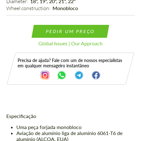
Diameter: 
18", 19", 20", 21", 22"
Wheel construction: 
Monobloco
PEDIR UM PREÇO
Global Issues | Our Approach
Precisa de ajuda? Fale com um de nossos especialistas
em qualquer mensageiro instantâneo
Descrição
Especificação
Uma peça forjada monobloco
Aviação de alumínio liga de alumínio 6061-T6 de
alumínio (ALCOA, EUA)