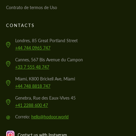
Contrato de termos de Uso
CONTACTS
Londres, 85 Great Portland Street
+44 744 0965 747
Cannes, 567 Bis Avenue du Campon
+33 7 555 48 747
Miami, K800 Brickell Ave, Miami
+44 748 8818 747
Genebra, Rue des Eaux-Vives 45
+41 2288 600 47
@
Correio:
hello@hodoor.world
Contact us with Instagram