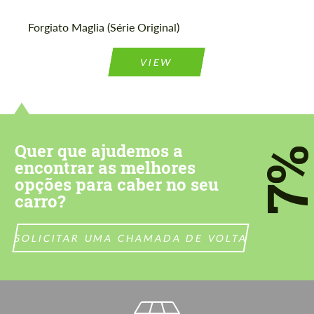
Forgiato Maglia (Série Original)
Concorda com o processamento de
Concorda com o processamento de
VIEW
dados pessoais
dados pessoais
CONTACTE-ME
CONTACTE-ME
Falamos a sua língua
Falamos a sua língua
Quer que ajudemos a
7
encontrar as melhores
opções para caber no seu
carro?
SOLICITAR UMA CHAMADA DE VOLTA