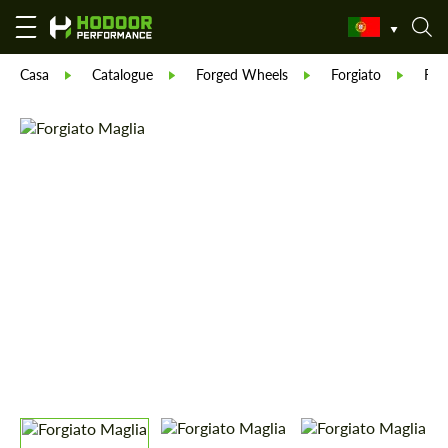
Casa
Catalogue
Forged Wheels
Forgiato
Forg