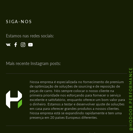
SIGA-NOS
Estamos nas redes sociais:
Mais recente Instagram posts:
@HODOOR.PERFORMANC
Nossa empresa é especializada no fornecimento de premium
de optimização de soluções de sourcing e de reposição de
peças de carro. Nós sempre colocar o nosso cliente na
primeira prioridade nos esforçando para fornecer o serviço
excelente e satisfatório, enquanto oferece um bom valor para
o dinheiro. Estamos a testar e desenvolver ajuste de soluções
em casa para oferecer grandes produtos a nossos clientes.
Nossa empresa está se expandindo rapidamente e tem uma
presença em 20 países Europeus diferentes.