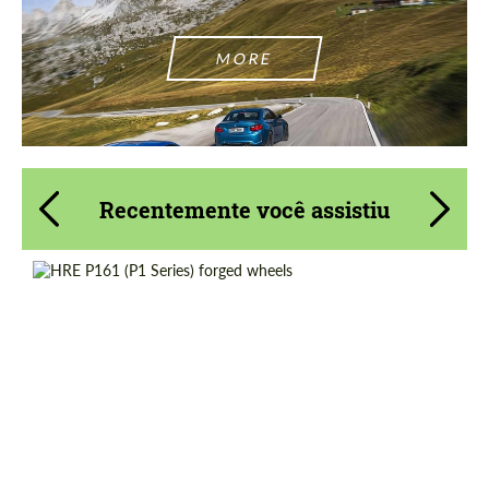
MORE
Recentemente você assistiu
Product Type:
Forjado Rodas
Diameter:
19", 20", 21"
Country of origin:
EUA
Wheel construction:
Monobloco