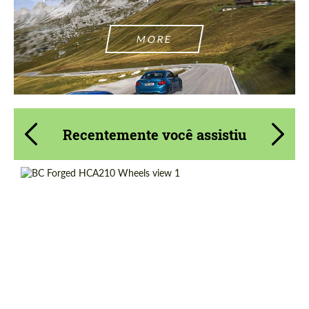
MORE
Recentemente você assistiu
Product Type:
Forjado Rodas
Diameter:
13", 14", 15", 16", 17", 18", 19", 20", 21", 22",
23", 24"
Wheel construction:
Parte 2
Country of origin:
Taiwan