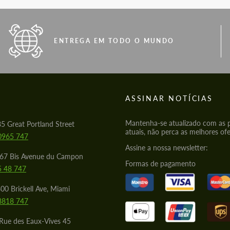
ENTREGA EM TODO O MUNDO
S
ASSINAR NOTÍCIAS
Mantenha-se atualizado com as
85 Great Portland Street
atuais, não perca as melhores ofe
0965 747
Assine a nossa newsletter:
567 Bis Avenue du Campon
Formas de pagamento
5 48 747
00 Brickell Ave, Miami
8818 747
Rue des Eaux-Vives 45