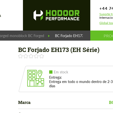
+44 7
Suporte M
A
Internaci
Global Is
orged monoblock BC Forged
BC Forjado EH173 (EH Série)
BC Forjado EH173 (EH Série)
Em stock
Entrega:
Entrega em todo o mundo dentro de 2-3
dias
Marca
B