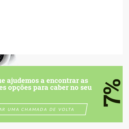
ue ajudemos a encontrar as
7%
es opções para caber no seu
TAR UMA CHAMADA DE VOLTA