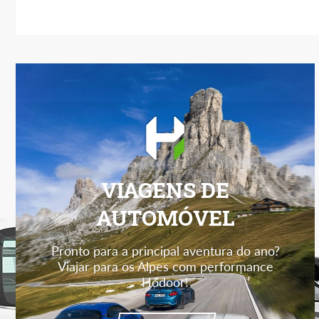
VIAGENS DE
AUTOMÓVEL
Pronto para a principal aventura do ano?
Viajar para os Alpes com performance
Hodoor!