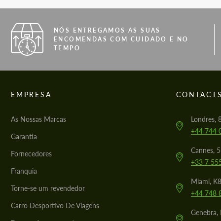
NÓS ENTREGAMOS AS SUAS
ENCOMENDAS COM CUIDADO E NO
TEMPO
EMPRESA
CONTACT
As Nossas Marcas
Londres, 
+44 744 
Garantia
Cannes, 
Fornecedores
+33 7 55
Franquia
Miami, K8
Torne-se um revendedor
+44 748 
Carro Desportivo De Viagens
Genebra, 