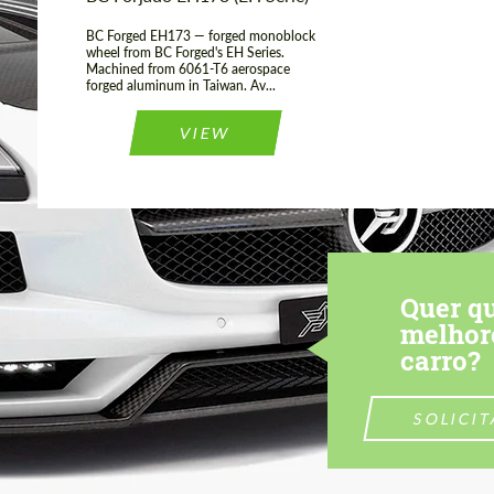
BC Forged EH173 — forged monoblock
wheel from BC Forged's EH Series.
Machined from 6061-T6 aerospace
forged aluminum in Taiwan. Av...
VIEW
Quer q
melhor
carro?
SOLICI