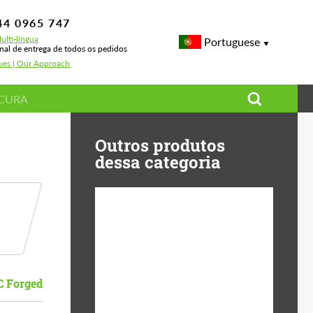
44 0965 747
ulti-língua
Portuguese
onal de entrega de todos os pedidos
sues | Our Approach
Outros produtos
dessa categoria
Diameter:
13", 14", 15", 16", 17",
18", 19", 20", 21", 22",
23", 24"
C Forged
Material:
Basalto Fibra, Forged
carbon, Plástico ABS