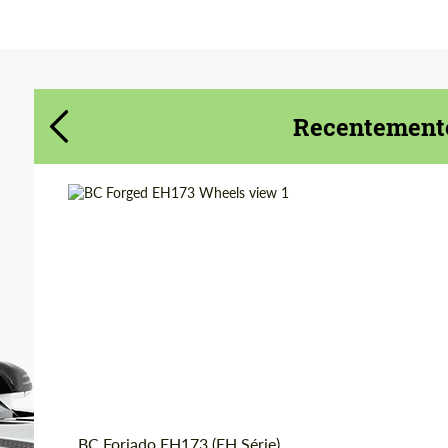
Concorda com o processamento de
Concorda com o processamento de
dados pessoais
dados pessoais
CONTACTE-ME
Recentemente
CONTACTE-ME
Falamos a sua língua
Falamos a sua língua
Country of origin:
Taiwan
Product Type:
Forjado Rodas
Diameter:
13", 14", 15", 16", 17",
18", 19", 20", 21", 22",
23", 24"
Wheel construction:
Monobloco
BC Forjado EH173 (EH Série)