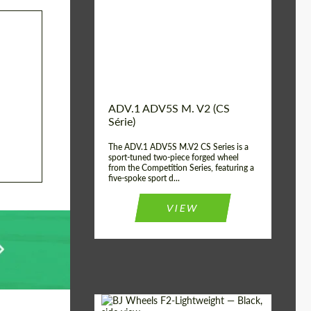
Country of origin:
EUA
Diameter:
13", 14", 15", 16", 17",
18", 19", 20", 21", 22",
23", 24"
Wheel construction:
Parte 2
ADV.1 ADV5S M. V2 (CS
Série)
The ADV.1 ADV5S M.V2 CS Series is a
sport-tuned two-piece forged wheel
from the Competition Series, featuring a
five-spoke sport d...
VIEW