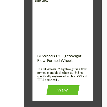
Diameter:
18", 19", 20", 21", 22",
23", 24"
Country of origin:
Alemanha
Product Type:
FlowForm Wheels
Wheel construction:
Monobloco
BJ Wheels F2-Lightweight
Flow-Formed Wheels
The BJ Wheels F2-Lightweight is a flow-
formed monoblock wheel at ~9.3 kg,
specifically engineered to clear RS3 and
TTRS brake cali...
VIEW