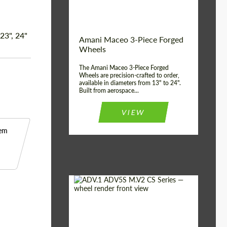
Product Type:
3 peças
Country of origin:
EUA
 23", 24"
Wheel construction:
3 peças
Amani Maceo 3-Piece Forged
Wheels
The Amani Maceo 3-Piece Forged
Wheels are precision-crafted to order,
available in diameters from 13" to 24".
Built from aerospace...
VIEW
 em
Product Type:
Forjado Rodas