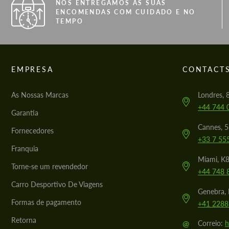
NÓS ENTREGAMOS AS SUAS
ENCOMENDAS COM CUIDADO E NO
TEMPO
EMPRESA
CONTACT
As Nossas Marcas
Londres, 
+44 744 
Garantia
Cannes, 
Fornecedores
+33 7 55
Franquia
Miami, K8
Torne-se um revendedor
+44 748 
Carro Desportivo De Viagens
Genebra, 
Formas de pagamento
+41 2288
Retorna
@
Correio:
h