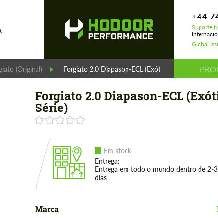
+44 7
Suporte M
A
Internaci
Global Is
giato (Original)
Forgiato 2.0 Diapason-ECL (Exóticas Série)
Forgiato 2.0 Diapason-ECL (Exót
Série)
Em stock
Entrega:
Entrega em todo o mundo dentro de 2-3
dias
Marca