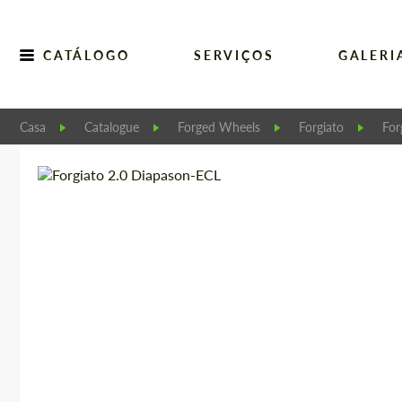
CATÁLOGO
SERVIÇOS
GALERI
Casa
Catalogue
Forged Wheels
Forgiato
For