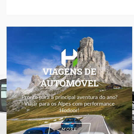
VIAGENS DE
AUTOMÓVEL
Pronto para a principal aventura do ano?
Viajar para os Alpes com performance
Hodoor!
MORE