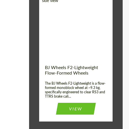
Diameter:
18", 19", 20", 21", 22",
23", 24"
Country of origin:
Alemanha
Product Type:
FlowForm Wheels
Wheel construction:
Monobloco
BJ Wheels F2-Lightweight
Flow-Formed Wheels
The BJ Wheels F2-Lightweight is a flow-
formed monoblock wheel at ~9.3 kg,
specifically engineered to clear RS3 and
TTRS brake cali...
VIEW