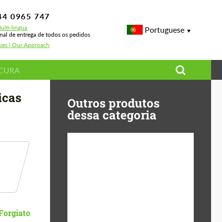
44 0965 747
ulti-língua
Portuguese
onal de entrega de todos os pedidos
sues | Our Approach
icas
Outros produtos
dessa categoria
Diameter:
13", 14", 15", 16", 17",
18", 19", 20", 21", 22",
23", 24"
Material:
Basalto Fibra, Forged
Forgiato
carbon, Plástico ABS