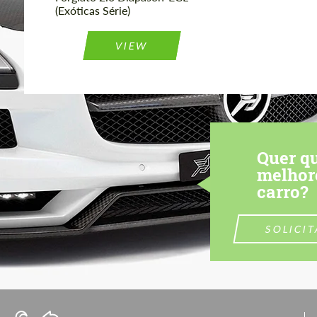
(Exóticas Série)
VIEW
Quer q
melhor
carro?
SOLICI