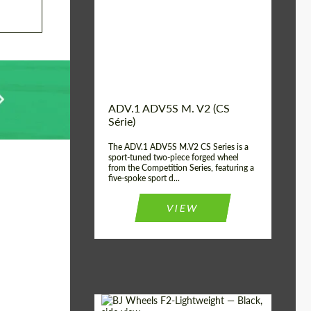
Country of origin:
EUA
Diameter:
13", 14", 15", 16", 17",
18", 19", 20", 21", 22",
23", 24"
Wheel construction:
Parte 2
ADV.1 ADV5S M. V2 (CS
Série)
The ADV.1 ADV5S M.V2 CS Series is a
sport-tuned two-piece forged wheel
from the Competition Series, featuring a
five-spoke sport d...
VIEW