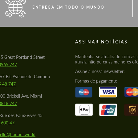
ENTREGA EM TODO O MUNDO
S
ASSINAR NOTÍCIAS
Mantenha-se atualizado com as
85 Great Portland Street
atuais, não perca as melhores ofe
0965 747
Assine a nossa newsletter:
567 Bis Avenue du Campon
Formas de pagamento
5 48 747
00 Brickell Ave, Miami
8818 747
Rue des Eaux-Vives 45
 600 47
ello@hodoor.world