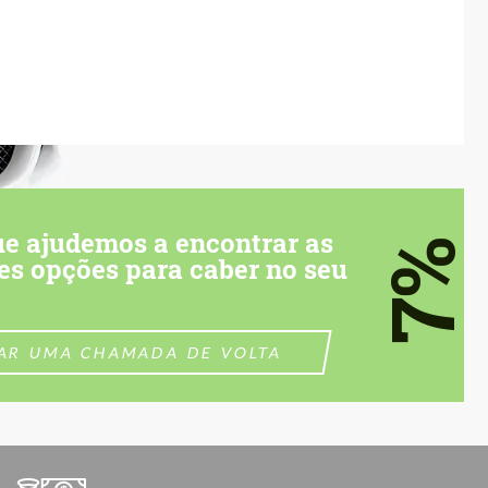
ue ajudemos a encontrar as
7%
es opções para caber no seu
TAR UMA CHAMADA DE VOLTA