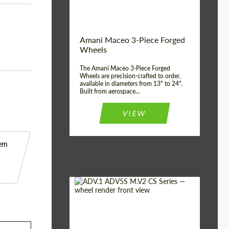
Product Type:
3 peças
Country of origin:
EUA
Wheel construction:
3 peças
Amani Maceo 3-Piece Forged
Wheels
The Amani Maceo 3-Piece Forged
Wheels are precision-crafted to order,
available in diameters from 13" to 24".
Built from aerospace...
VIEW
 em
Product Type:
Forjado Rodas