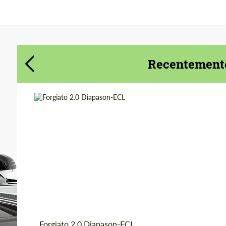
Concorda com o processamento de
Concorda com o processamento de
dados pessoais
dados pessoais
CONTACTE-ME
CONTACTE-ME
Recentemente
Falamos a sua língua
Falamos a sua língua
Product Type:
Forjado Rodas
Diameter:
18", 19", 20", 21", 22",
24", 26"
Country of origin:
EUA
Wheel construction:
3 peças
Forgiato 2.0 Diapason-ECL