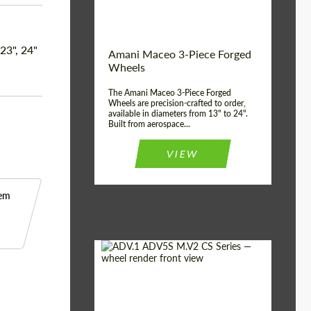
Product Type:
3 peças
Country of origin:
EUA
 23", 24"
Wheel construction:
3 peças
Amani Maceo 3-Piece Forged
Wheels
The Amani Maceo 3-Piece Forged
Wheels are precision-crafted to order,
available in diameters from 13" to 24".
Built from aerospace...
VIEW
 em
Product Type:
Forjado Rodas