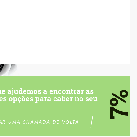
ue ajudemos a encontrar as
7%
es opções para caber no seu
TAR UMA CHAMADA DE VOLTA