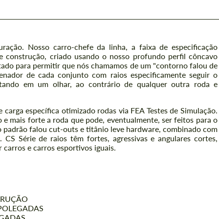
ração. Nosso carro-chefe da linha, a faixa de especificação
e construção, criado usando o nosso profundo perfil côncavo
tado para permitir que nós chamamos de um "contorno falou de
denador de cada conjunto com raios especificamente seguir o
ultando em um olhar, ao contrário de qualquer outra roda e
e carga específica otimizado rodas via FEA Testes de Simulação.
e mais forte a roda que pode, eventualmente, ser feitos para o
o padrão falou cut-outs e titânio leve hardware, combinado com
S Série de raios têm fortes, agressivas e angulares cortes,
carros e carros esportivos iguais.
STRUÇÃO
 POLEGADAS
EGADAS