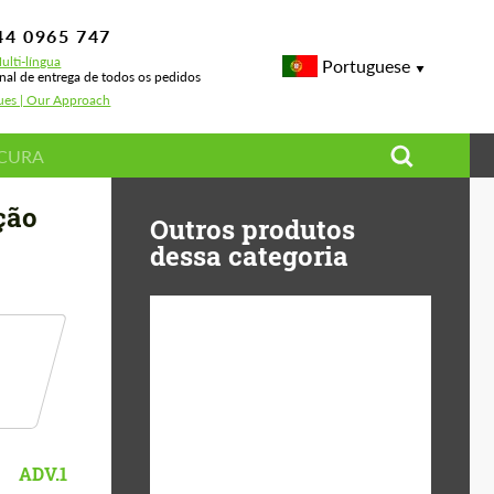
44 0965 747
ulti-língua
Portuguese
onal de entrega de todos os pedidos
sues | Our Approach
)
ção
Outros produtos
dessa categoria
Diameter:
13", 14", 15", 16", 17",
18", 19", 20", 21", 22",
23", 24"
Material:
Basalto Fibra, Forged
ADV.1
carbon, Plástico ABS