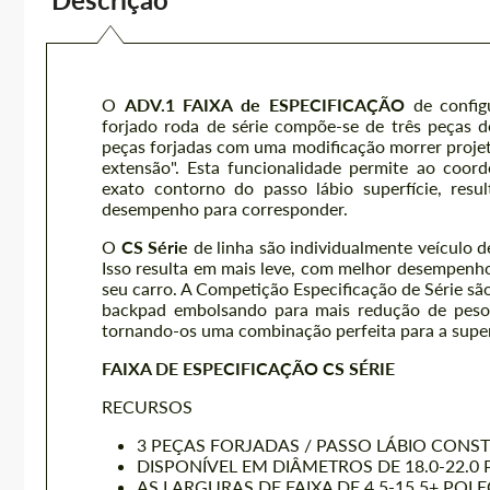
O
ADV.1 FAIXA de ESPECIFICAÇÃO
de configu
forjado roda de série compõe-se de três peças d
peças forjadas com uma modificação morrer proje
extensão". Esta funcionalidade permite ao coor
exato contorno do passo lábio superfície, res
desempenho para corresponder.
O
CS Série
de linha são individualmente veículo d
Isso resulta em mais leve, com melhor desempenho 
seu carro. A Competição Especificação de Série sã
backpad embolsando para mais redução de peso. C
tornando-os uma combinação perfeita para a super 
FAIXA DE ESPECIFICAÇÃO CS SÉRIE
RECURSOS
3 PEÇAS FORJADAS / PASSO LÁBIO CON
DISPONÍVEL EM DIÂMETROS DE 18.0-22.0
AS LARGURAS DE FAIXA DE 4,5-15.5+ POL