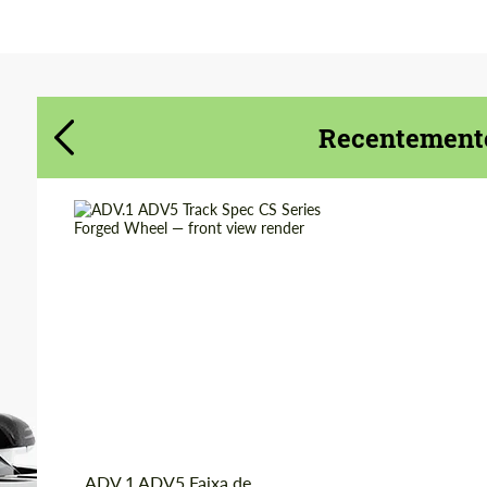
Concorda com o processamento de
Concorda com o processamento de
dados pessoais
dados pessoais
Recentemente
CONTACTE-ME
CONTACTE-ME
Falamos a sua língua
Falamos a sua língua
Product Type:
Forjado Rodas
Diameter:
13", 14", 15", 16", 17",
18", 19", 20", 21", 22",
23", 24"
Country of origin:
EUA
Wheel construction:
3 peças
ADV.1 ADV5 Faixa de