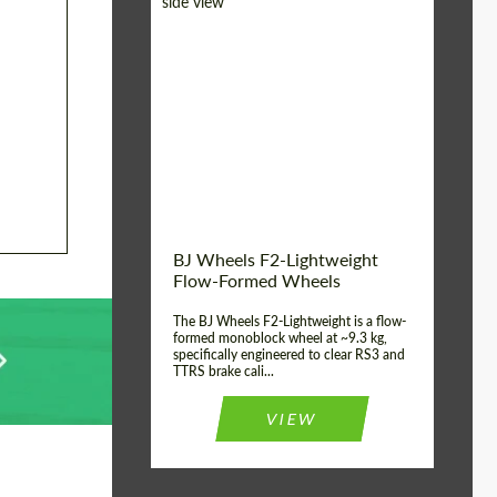
Diameter:
18", 19", 20", 21", 22",
23", 24"
Country of origin:
Alemanha
Product Type:
FlowForm Wheels
Wheel construction:
Monobloco
BJ Wheels F2-Lightweight
Flow-Formed Wheels
The BJ Wheels F2-Lightweight is a flow-
formed monoblock wheel at ~9.3 kg,
specifically engineered to clear RS3 and
TTRS brake cali...
VIEW