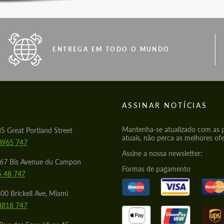
ENTREGA EM TODO O MUNDO
S
ASSINAR NOTÍCIAS
Mantenha-se atualizado com as
85 Great Portland Street
atuais, não perca as melhores ofe
0965 747
Assine a nossa newsletter:
567 Bis Avenue du Campon
Formas de pagamento
5 48 747
00 Brickell Ave, Miami
8818 747