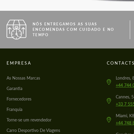
NÓS ENTREGAMOS AS SUAS
ENCOMENDAS COM CUIDADO E NO
TEMPO
EMPRESA
CONTACT
As Nossas Marcas
Londres, 
+44 744 
Garantia
Cannes, 
Fornecedores
+33 7 55
Franquia
Miami, K8
Torne-se um revendedor
+44 748 
Carro Desportivo De Viagens