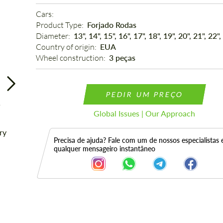
Cars: 
Product Type: 
Forjado Rodas
Diameter: 
13", 14", 15", 16", 17", 18", 19", 20", 21", 22",
Country of origin: 
EUA
Wheel construction: 
3 peças
PEDIR UM PREÇO
Global Issues | Our Approach
Precisa de ajuda? Fale com um de nossos especialistas
qualquer mensageiro instantâneo