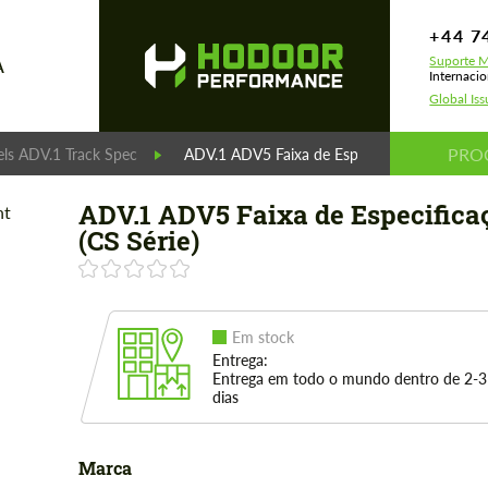
+44 7
Suporte M
A
Internaci
Global Is
ls ADV.1 Track Spec
ADV.1 ADV5 Faixa de Especificação (CS Série
ADV.1 ADV5 Faixa de Especifica
(CS Série)
Em stock
Entrega:
Entrega em todo o mundo dentro de 2-3
dias
Marca