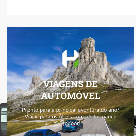
VIAGENS DE
AUTOMÓVEL
Pronto para a principal aventura do ano?
Viajar para os Alpes com performance
Hodoor!