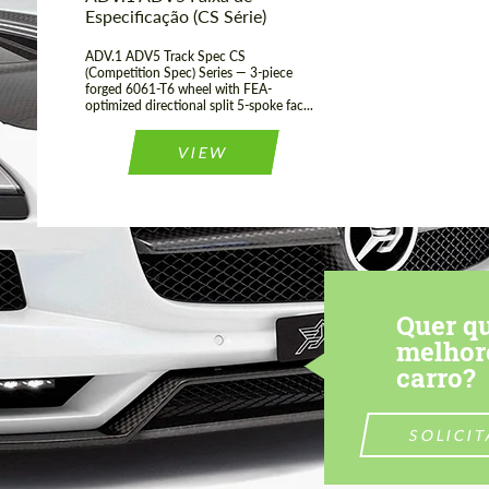
Especificação (CS Série)
ADV.1 ADV5 Track Spec CS
(Competition Spec) Series — 3-piece
forged 6061-T6 wheel with FEA-
optimized directional split 5-spoke fac...
VIEW
Quer q
melhor
carro?
SOLICI