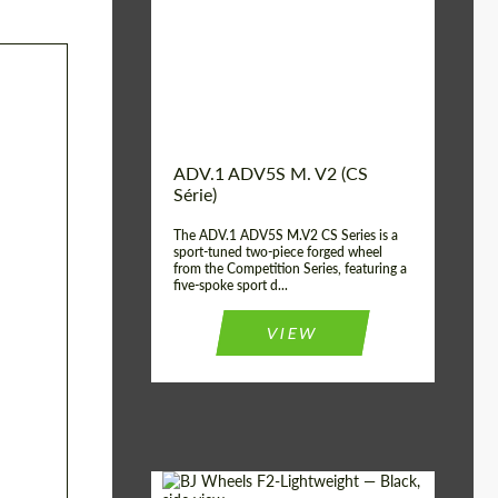
Country of origin:
EUA
Diameter:
13", 14", 15", 16", 17",
18", 19", 20", 21", 22",
23", 24"
Wheel construction:
Parte 2
ADV.1 ADV5S M. V2 (CS
Série)
The ADV.1 ADV5S M.V2 CS Series is a
sport-tuned two-piece forged wheel
from the Competition Series, featuring a
five-spoke sport d...
VIEW