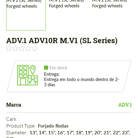
ADV.1 ADV10R M.V1 (SL Series)
Em stock
Entrega:
Entrega em todo o mundo dentro de 2-
3 dias
Marca
ADV.1
Cars: 
Product Type: 
Forjado Rodas
Diameter: 
13", 14", 15", 16", 17", 18", 19", 20", 21", 22", 23",