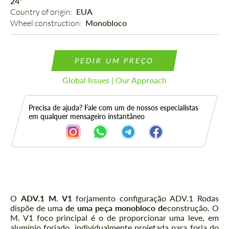
24"
Country of origin: 
EUA
Wheel construction: 
Monobloco
PEDIR UM PREÇO
Global Issues | Our Approach
Precisa de ajuda? Fale com um de nossos especialistas
em qualquer mensageiro instantâneo
Descrição
O
ADV.1 M. V1
forjamento configuração ADV.1 Rodas
dispõe de uma
de uma peça monobloco de
construção. O
M. V1 foco principal é o de proporcionar uma leve, em
alumínio forjado, individualmente projetada para forja do