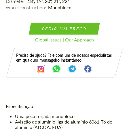
Diameter: 
18", 19", 20", 21", 22"
Wheel construction: 
Monobloco
PEDIR UM PREÇO
Global Issues | Our Approach
Precisa de ajuda? Fale com um de nossos especialistas
em qualquer mensageiro instantâneo
Descrição
Especificação
Uma peça forjada monobloco
Aviação de alumínio liga de alumínio 6061-T6 de
alumínio (ALCOA, EUA)