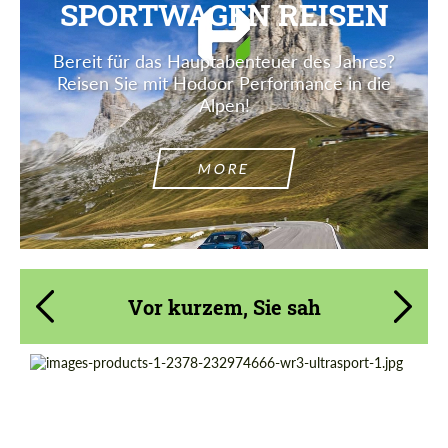
SPORTWAGEN REISEN
Bereit für das Hauptabenteuer des Jahres?
Reisen Sie mit Hodoor Performance in die
Alpen!
MORE
Vor kurzem, Sie sah
Product Type:
Geschmiedete Räder