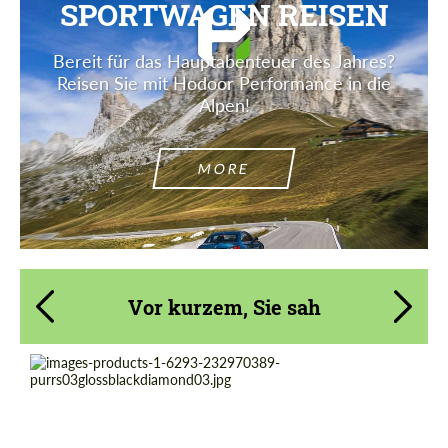
SPORTWAGEN REISEN
Bereit für das Hauptabenteuer des Jahres?
Reisen Sie mit Hodoor Performance in die
Alpen!
MORE
Vor kurzem, Sie sah
Product Type:
Geschmiedete Räder