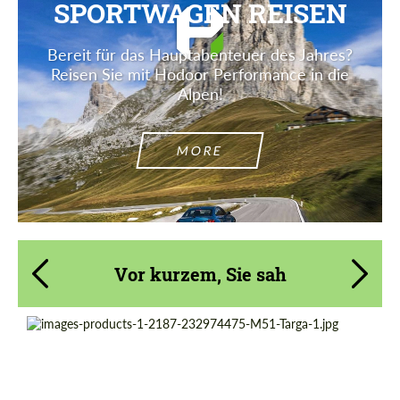
SPORTWAGEN REISEN
Bereit für das Hauptabenteuer des Jahres?
Reisen Sie mit Hodoor Performance in die
Alpen!
MORE
Vor kurzem, Sie sah
Product Type:
Geschmiedete Räder