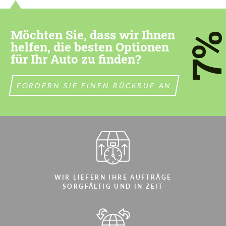
contact you within 1 business day with our
contact you within 1 business day with our
most competitive offer.
most competitive offer.
Möchten Sie, dass wir Ihnen
7
helfen, die besten Optionen
für Ihr Auto zu finden?
FORDERN SIE EINEN RÜCKRUF AN
Stimmen Sie der Verarbeitung der
Stimmen Sie der Verarbeitung der
persönlichen Daten
persönlichen Daten
KONTAKTIEREN SIE MICH
KONTAKTIEREN SIE MICH
Wir sprechen Ihre Sprache
Wir sprechen Ihre Sprache
WIR LIEFERN IHRE AUFTRÄGE
SORGFÄLTIG UND IN ZEIT