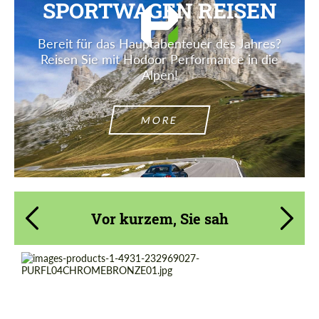
SPORTWAGEN REISEN
Bereit für das Hauptabenteuer des Jahres?
Reisen Sie mit Hodoor Performance in die
Alpen!
MORE
Vor kurzem, Sie sah
Product Type:
Geschmiedete Räder