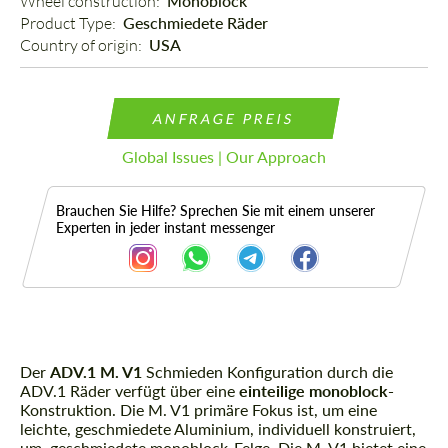
Wheel construction: 
Monoblock
Product Type: 
Geschmiedete Räder
Country of origin: 
USA
ANFRAGE PREIS
Global Issues | Our Approach
Brauchen Sie Hilfe? Sprechen Sie mit einem unserer
Experten in jeder instant messenger
Der
Beschreibung
ADV.1 M. V1
Schmieden Konfiguration durch die
ADV.1 Räder verfügt über eine
einteilige monoblock-
Konstruktion. Die M. V1 primäre Fokus ist, um eine
leichte, geschmiedete Aluminium, individuell konstruiert,
um, geschmiedete monoblock-Felge. Die M. V1 bietet eine