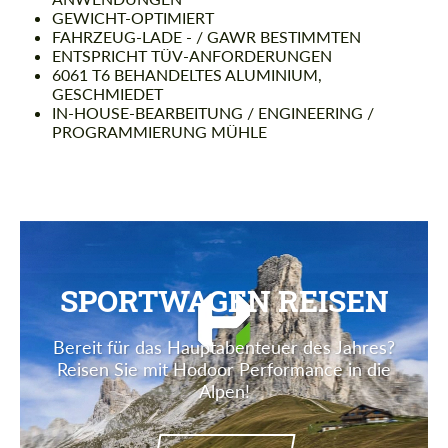
GEWICHT-OPTIMIERT
FAHRZEUG-LADE - / GAWR BESTIMMTEN
ENTSPRICHT TÜV-ANFORDERUNGEN
6061 T6 BEHANDELTES ALUMINIUM,
GESCHMIEDET
IN-HOUSE-BEARBEITUNG / ENGINEERING /
PROGRAMMIERUNG MÜHLE
SPORTWAGEN REISEN
Bereit für das Hauptabenteuer des Jahres?
Reisen Sie mit Hodoor Performance in die
Alpen!