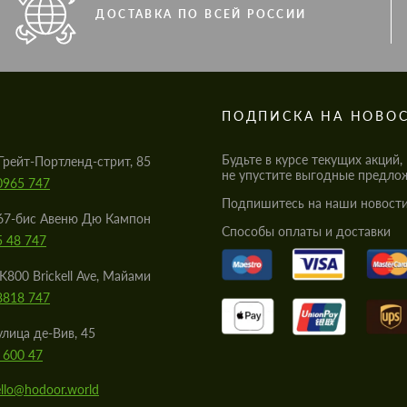
ДОСТАВКА ПО ВСЕЙ РОССИИ
S
ПОДПИСКА НА НОВО
Будьте в курсе текущих акций,
Грейт-Портленд-стрит, 85
не упустите выгодные предло
0965 747
Подпишитесь на наши новости
67-бис Авеню Дю Кампон
Cпособы оплаты и доставки
5 48 747
K800 Brickell Ave, Майами
8818 747
улица де-Вив, 45
 600 47
llo@hodoor.world