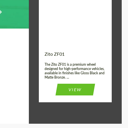
Product Type:
FlowForm Wheels
Wheel construction:
Моноблок
Country of origin:
США
Diameter:
19", 20"
Zito ZF01
The Zito ZF01 is a premium wheel
designed for high-performance vehicles,
available in finishes like Gloss Black and
Matte Bronze. ...
VIEW