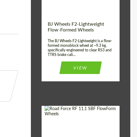
Product Type:
FlowForm Wheels
BJ Wheels F2-Lightweight
Flow-Formed Wheels
The BJ Wheels F2-Lightweight is a flow-
formed monoblock wheel at ~9.3 kg,
specifically engineered to clear RS3 and
TTRS brake cali...
VIEW
Diameter:
22"