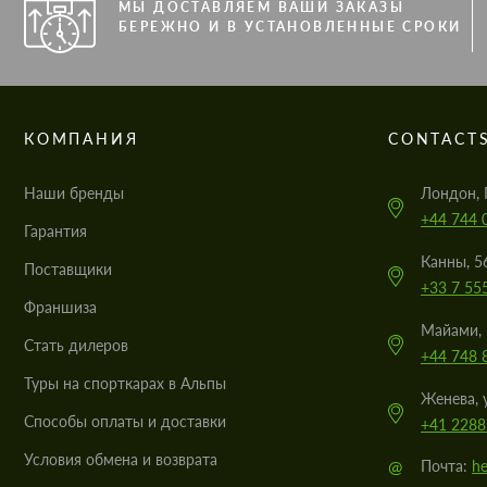
МЫ ДОСТАВЛЯЕМ ВАШИ ЗАКАЗЫ
БЕРЕЖНО И В УСТАНОВЛЕННЫЕ СРОКИ
КОМПАНИЯ
CONTACT
Наши бренды
Лондон, 
+44 744 
Гарантия
Канны, 5
Поставщики
+33 7 55
Франшиза
Майами, 
Стать дилеров
+44 748 
Туры на спорткарах в Альпы
Женева, 
Cпособы оплаты и доставки
+41 2288
Условия обмена и возврата
@
Почта:
he