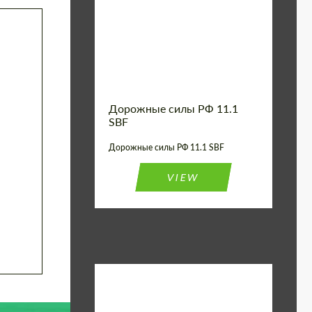
Country of origin:
США
Product Type:
FlowForm Wheels
Wheel construction:
Моноблок
Дорожные силы РФ 11.1
SBF
Дорожные силы РФ 11.1 SBF
VIEW