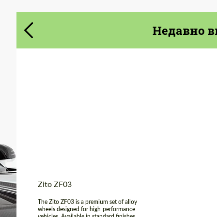
Cогласиться на обработку
Cогласиться на обработку
персональных данных
персональных данных
Недавно в
СВЯЖИТЕСЬ СО МНОЙ
СВЯЖИТЕСЬ СО МНОЙ
Мы говорим на вашем языке
Мы говорим на вашем языке
Product Type:
FlowForm Wheels
Diameter:
19", 20"
Country of origin:
США
Wheel construction:
Моноблок
Zito ZF03
The Zito ZF03 is a premium set of alloy
wheels designed for high-performance
vehicles. Available in standard finishes