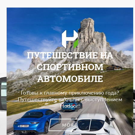
ПУТЕШЕСТВИЕ НА
СПОРТИВНОМ
АВТОМОБИЛЕ
Готовы к главному приключению года?
Путешествуйте в Альпы с выступлением
Hodoor!
MORE