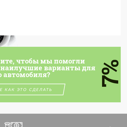
тите, чтобы мы помогли
7%
 наилучшие варианты для
о автомобиля?
Е КАК ЭТО СДЕЛАТЬ