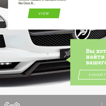
like Gloss B...
VIEW
Вы хо
найти
вашег
УЗНАЙТ