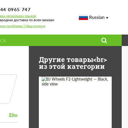
744 0965 747
ка нескольких языков
Russian
родная доставка по всем заказам
ные проблемы | Наш подход
Другие товары<br>
из этой категории
Diameter:
18", 19", 20", 21", 22",
23", 24"
Wheel construction:
Моноблок
Zito
Country of origin:
Германия