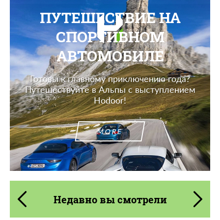
ПУТЕШЕСТВИЕ НА
СПОРТИВНОМ
АВТОМОБИЛЕ
Готовы к главному приключению года?
Путешествуйте в Альпы с выступлением
Hodoor!
MORE
Недавно вы смотрели