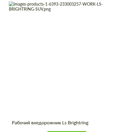
Product Type:
Кованые Диски
Diameter:
20", 21", 22", 24"
Wheel construction:
2 шт
Country of origin:
Япония
Рабочий внедорожник Ls Brightring