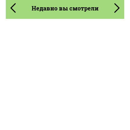
Недавно вы смотрели
Product Type:
Кованые Диски
Diameter:
20", 21", 22"
Wheel construction:
2 шт
Country of origin:
Япония