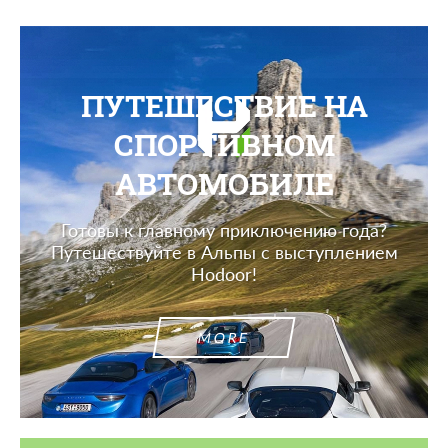
ПУТЕШЕСТВИЕ НА
СПОРТИВНОМ
АВТОМОБИЛЕ
Готовы к главному приключению года?
Путешествуйте в Альпы с выступлением
Hodoor!
MORE