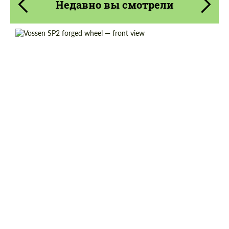
Недавно вы смотрели
Diameter:
22", 23", 24"
Wheel construction:
Моноблок
Country of origin:
США
Product Type:
Кованые Диски