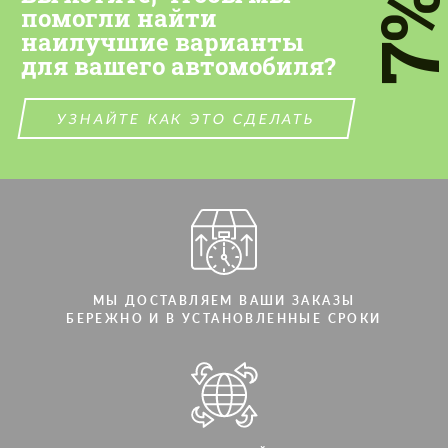
7
персональных данных
персональных данных
помогли найти
наилучшие варианты
СВЯЖИТЕСЬ СО МНОЙ
СВЯЖИТЕСЬ СО МНОЙ
для вашего автомобиля?
Мы говорим на вашем языке
Мы говорим на вашем языке
УЗНАЙТЕ КАК ЭТО СДЕЛАТЬ
МЫ ДОСТАВЛЯЕМ ВАШИ ЗАКАЗЫ
БЕРЕЖНО И В УСТАНОВЛЕННЫЕ СРОКИ