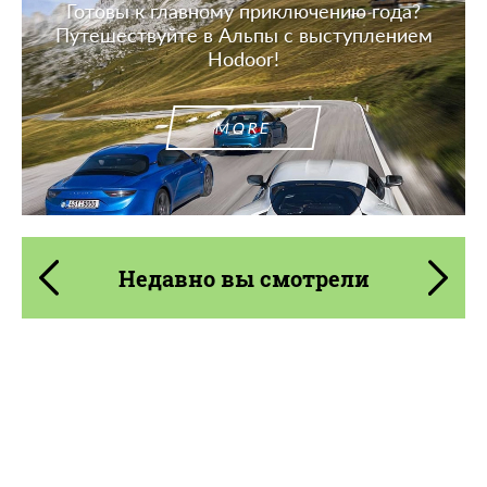
Готовы к главному приключению года?
Путешествуйте в Альпы с выступлением
Hodoor!
MORE
Недавно вы смотрели
Product Type:
FlowForm Wheels
Diameter:
18", 19"
Country of origin:
США