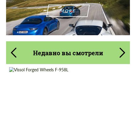
MORE
Недавно вы смотрели
Wheel construction:
Моноблок
Product Type:
Кованые Диски
Diameter:
19", 20", 21", 22"
Country of origin:
Россия