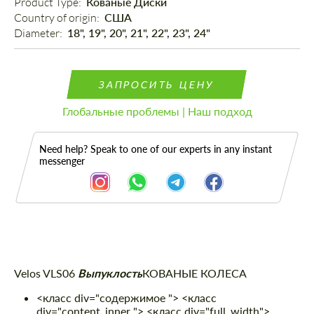
Product Type: 
Кованые Диски
Country of origin: 
США
Diameter: 
18", 19", 20", 21", 22", 23", 24"
ЗАПРОСИТЬ ЦЕНУ
Глобальные проблемы | Наш подход
Need help? Speak to one of our experts in any instant
messenger
Описание
Velos VLS06
Выпуклость
КОВАНЫЕ КОЛЕСА
<класс div="содержимое "> <класс
div="content_inner "> <класс div="full_width">