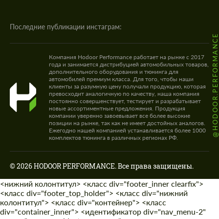
Последние публикации инстаграм:
@HODOOR.PERFORMANC
Компания Hodoor Performance работает на рынке с 2017
года и занимается дистрибуцией автомобильных товаров,
дополнительного оборудования и тюнинга для
автомобилей премиум класса. Для того, чтобы наши
клиенты за разумную цену получали продукцию, которая
превосходит аналогичную по качеству, наша компания
постоянно совершенствует, тестирует и разрабатывает
новые ассортиментные предложения. Продукция
компании уверенно завоевывает все более высокие
позиции на рынке, так как не имеет достойных аналогов.
Ежегодно нашей компанией устанавливается более 1000
комплектов тюнинга в различных регионах РФ.
© 2026 HODOOR PERFORMANCE. Все права защищены.
<нижний колонтитул> <класс div="footer_inner clearfix">
<класс div="footer_top_holder"> <класс div="нижний
колонтитул"> <класс div="контейнер"> <класс
div="container_inner"> <идентификатор div="nav_menu-2"