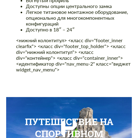
Вогнутый профиль
Доступны опции центрального замка
Легкое титановое монтажное оборудование,
опционально для многокомпонентных
конфигураций
Доступно в 18″ – 24″
<нижний колонтитул> <класс div="footer_inner
clearfix"> <класс div="footer_top_holder"> <класс
div="нижний колонтитул"> <класс
div="контейнер"> <класс div="container_inner">
<идентификатор div="nav_menu-2" класс="виджет
widget_nav_menu">
ПУТЕШЕСТВИЕ НА
СПОРТИВНОМ