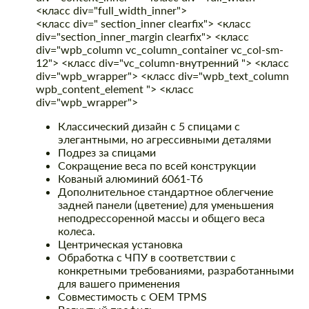
<класс div="full_width_inner">
<класс div=" section_inner clearfix"> <класс
div="section_inner_margin clearfix"> <класс
div="wpb_column vc_column_container vc_col-sm-
12"> <класс div="vc_column-внутренний "> <класс
div="wpb_wrapper"> <класс div="wpb_text_column
wpb_content_element "> <класс
div="wpb_wrapper">
Классический дизайн с 5 спицами с
элегантными, но агрессивными деталями
Подрез за спицами
Сокращение веса по всей конструкции
Кованый алюминий 6061-T6
Дополнительное стандартное облегчение
задней панели (цветение) для уменьшения
неподрессоренной массы и общего веса
колеса.
Центрическая установка
Обработка с ЧПУ в соответствии с
конкретными требованиями, разработанными
для вашего применения
Совместимость с OEM TPMS