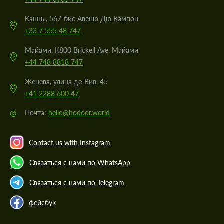
Канны, 567-бис Авеню Дю Кампон
Cогласиться на обработку
Cогласиться на обработку
+33 7 555 48 747
Cогласиться на обработку
Cогласиться на обработку
персональных данных
персональных данных
персональных данных
персональных данных
Майами, K800 Brickell Ave, Майами
СВЯЖИТЕСЬ СО МНОЙ
СВЯЖИТЕСЬ СО МНОЙ
+44 748 8818 747
СВЯЖИТЕСЬ СО МНОЙ
СВЯЖИТЕСЬ СО МНОЙ
Мы говорим на вашем языке
Мы говорим на вашем языке
Женева, улица де-Вив, 45
Мы говорим на вашем языке
Мы говорим на вашем языке
+41 2288 600 47
@
Почта:
hello@hodoor.world
Contact us with Instagram
Связаться с нами по WhatsApp
Связаться с нами по Telegram
фейсбук