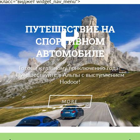
класс="виджет widget_nav_menu">
ПУТЕШЕСТВИЕ НА
СПОРТИВНОМ
АВТОМОБИЛЕ
Готовы к главному приключению года?
Путешествуйте в Альпы с выступлением
Hodoor!
MORE