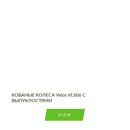
Product Type:
Кованые Диски
Country of origin:
США
Diameter:
18", 19", 20", 21", 22", 23", 24"
КОВАНЫЕ КОЛЕСА Velos VLS06 С
ВЫПУКЛОСТЯМИ
VIEW