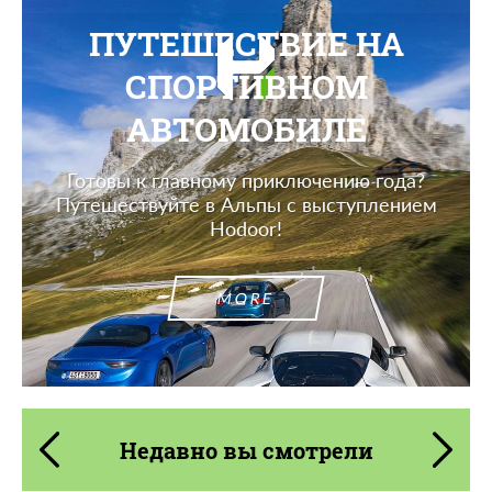
ПУТЕШЕСТВИЕ НА
СПОРТИВНОМ
АВТОМОБИЛЕ
Готовы к главному приключению года?
Путешествуйте в Альпы с выступлением
Hodoor!
MORE
Недавно вы смотрели