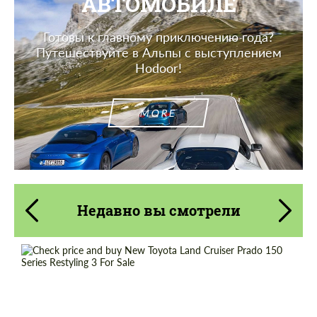
АВТОМОБИЛЕ
Готовы к главному приключению года?
Путешествуйте в Альпы с выступлением
Hodoor!
MORE
Недавно вы смотрели
Заказать обратный звонок
Заказать обратный звонок
Shipping from (Country):
Worldwide