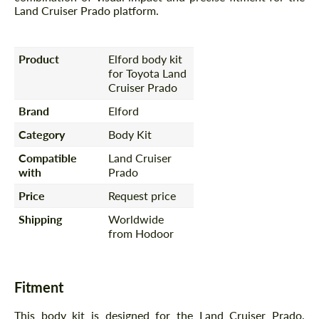
Land Cruiser Prado platform.
Product
Elford body kit
for Toyota Land
Cruiser Prado
Brand
Elford
Category
Body Kit
Compatible
Land Cruiser
with
Prado
Price
Request price
Shipping
Worldwide
from Hodoor
Fitment
This body kit is designed for the Land Cruiser Prado.