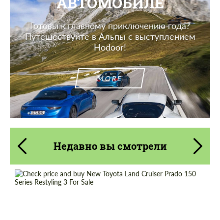
АВТОМОБИЛЕ
Готовы к главному приключению года?
Путешествуйте в Альпы с выступлением
Hodoor!
MORE
Недавно вы смотрели
Заказать обратный звонок
Заказать обратный звонок
Shipping from (Country):
Worldwide