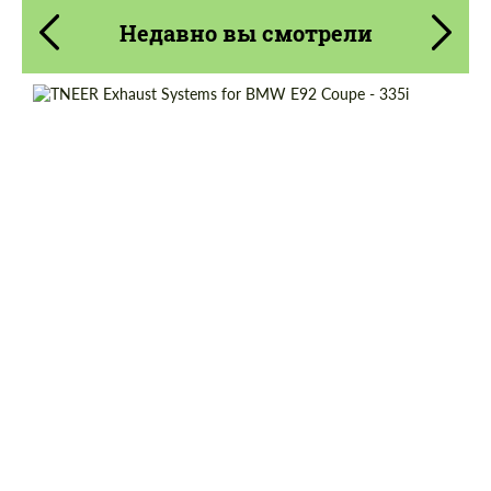
Недавно вы смотрели
Material:
Нержавеющая Сталь
Product Type:
Выхлопные системы
Country of origin:
Соединенное Королевство