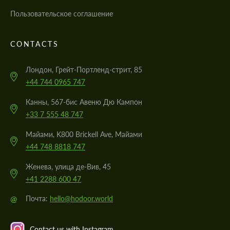
Пользовательское соглашение
CONTACTS
Лондон, Грейт-Портленд-стрит, 85
+44 744 0965 747
Канны, 567-бис Авеню Дю Кампон
+33 7 555 48 747
Майами, K800 Brickell Ave, Майами
+44 748 8818 747
Женева, улица де-Вив, 45
+41 2288 600 47
@
Почта:
hello@hodoor.world
Contact us with Instagram