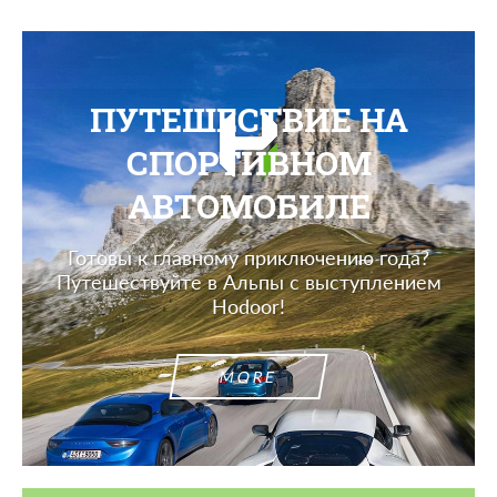
ПУТЕШЕСТВИЕ НА
СПОРТИВНОМ
АВТОМОБИЛЕ
Готовы к главному приключению года?
Путешествуйте в Альпы с выступлением
Hodoor!
MORE