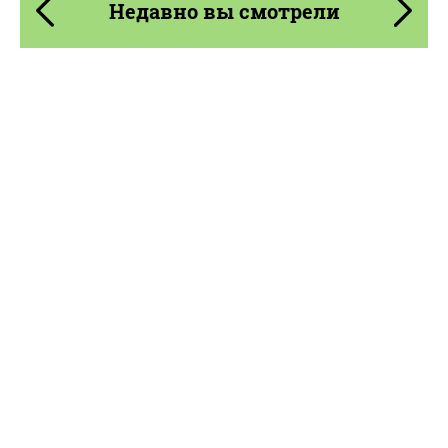
Недавно вы смотрели
Product Type:
Выхлопные системы
Material:
Нержавеющая Сталь
Country of origin:
Соединенное Королевство