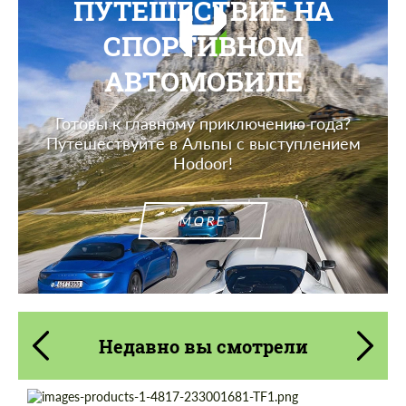
ПУТЕШЕСТВИЕ НА
СПОРТИВНОМ
АВТОМОБИЛЕ
Готовы к главному приключению года?
Путешествуйте в Альпы с выступлением
Hodoor!
MORE
Недавно вы смотрели