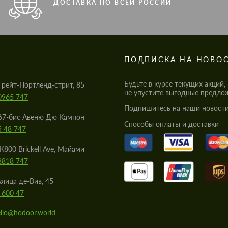
ДОСТАВКА ПО ВСЕЙ РОССИИ
S
ПОДПИСКА НА НОВО
Будьте в курсе текущих акций,
Грейт-Портленд-стрит, 85
не упустите выгодные предло
0965 747
Подпишитесь на наши новости
67-бис Авеню Дю Кампон
Cпособы оплаты и доставки
5 48 747
K800 Brickell Ave, Майами
8818 747
улица де-Вив, 45
 600 47
llo@hodoor.world