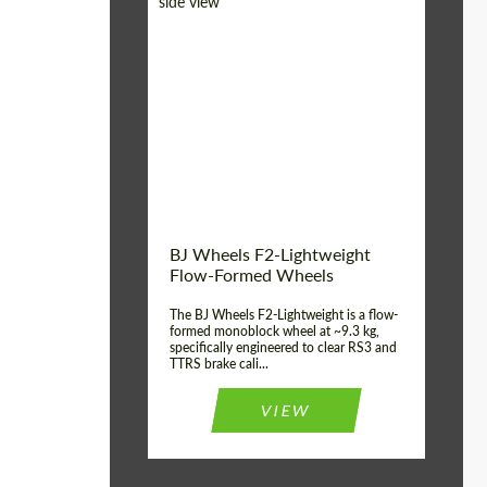
Diameter:
18", 19", 20", 21", 22",
23", 24"
Country of origin:
Германия
Product Type:
FlowForm Wheels
Wheel construction:
Моноблок
BJ Wheels F2-Lightweight
Flow-Formed Wheels
The BJ Wheels F2-Lightweight is a flow-
formed monoblock wheel at ~9.3 kg,
specifically engineered to clear RS3 and
TTRS brake cali...
VIEW