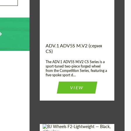
Country of origin:
США
Diameter:
13", 14", 15", 16", 17",
18", 19", 20", 21", 22",
23", 24"
Wheel construction:
2 шт
ADV.1 ADV5S M.V2 (серия
CS)
The ADV.1 ADV5S M.V2 CS Series is a
sport-tuned two-piece forged wheel
from the Competition Series, featuring a
five-spoke sport d...
VIEW