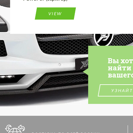
VIEW
Вы хо
найти
вашег
УЗНАЙТ