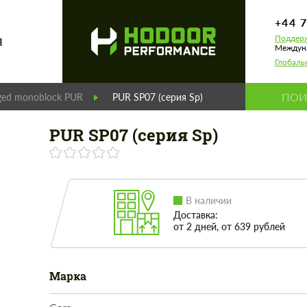
+44 
Поддерж
Я
Междуна
Глобаль
ged monoblock PUR
PUR SP07 (серия Sp)
PUR SP07 (серия Sp)
В наличии
Доставка:
от 2 дней, от 639 рублей
Марка