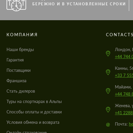
БЕРЕЖНО И В УСТАНОВЛЕННЫЕ СРОКИ
КОМПАНИЯ
CONTACT
Наши бренды
Лондон, 
+44 744 
Гарантия
Канны, 5
Поставщики
+33 7 55
Франшиза
Майами, 
Стать дилеров
+44 748 
Туры на спорткарах в Альпы
Женева, 
Cпособы оплаты и доставки
+41 2288
Условия обмена и возврата
@
Почта:
he
Онлайн страхование