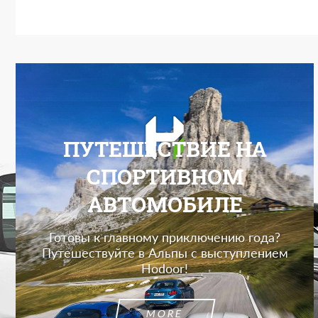
ПУТЕШЕСТВИЕ НА
СПОРТИВНОМ
АВТОМОБИЛЕ
Готовы к главному приключению года?
Путешествуйте в Альпы с выступлением
Hodoor!
MORE