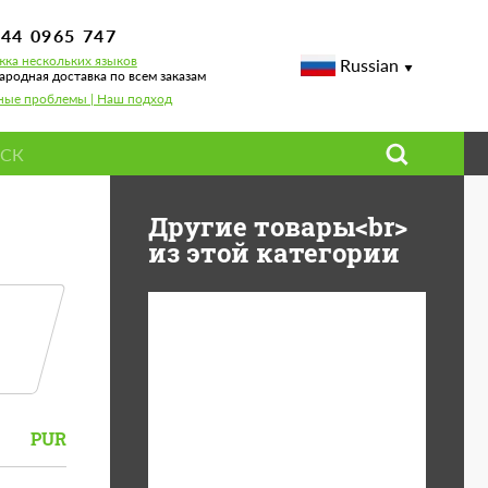
744 0965 747
ка нескольких языков
Russian
родная доставка по всем заказам
ные проблемы | Наш подход
Другие товары<br>
из этой категории
Diameter:
13", 14", 15", 16", 17",
18", 19", 20", 21", 22",
23", 24"
PUR
Material:
ABS пластик, Forged
carbon, Базальтовые