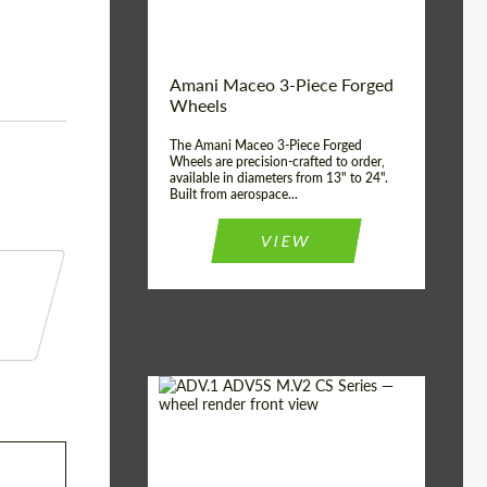
Волокна
Product Type:
3 шт
Country of origin:
США
Amani Maceo 3-Piece Forged
Wheel construction:
3 шт
Wheels
The Amani Maceo 3-Piece Forged
Wheels are precision-crafted to order,
available in diameters from 13" to 24".
Built from aerospace...
VIEW
Product Type:
Кованые Диски