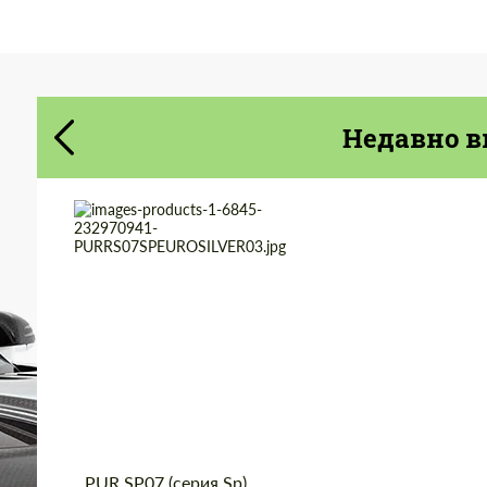
Cогласиться на обработку
Cогласиться на обработку
персональных данных
персональных данных
СВЯЖИТЕСЬ СО МНОЙ
СВЯЖИТЕСЬ СО МНОЙ
Мы говорим на вашем языке
Недавно в
Мы говорим на вашем языке
Product Type:
Кованые Диски
Country of origin:
США
Diameter:
24"
Wheel construction:
Моноблок
PUR SP07 (серия Sp)