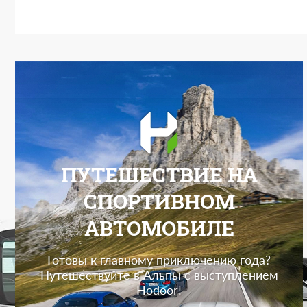
ПУТЕШЕСТВИЕ НА
СПОРТИВНОМ
АВТОМОБИЛЕ
Готовы к главному приключению года?
Путешествуйте в Альпы с выступлением
Hodoor!