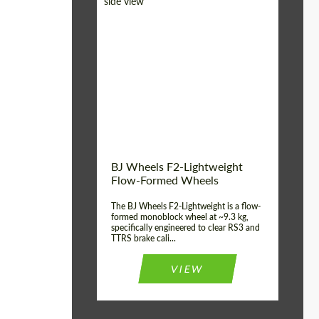
Diameter:
18", 19", 20", 21", 22",
23", 24"
Country of origin:
Германия
Product Type:
FlowForm Wheels
Wheel construction:
Моноблок
BJ Wheels F2-Lightweight
Flow-Formed Wheels
The BJ Wheels F2-Lightweight is a flow-
formed monoblock wheel at ~9.3 kg,
specifically engineered to clear RS3 and
TTRS brake cali...
VIEW