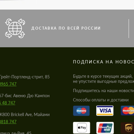
ДОСТАВКА ПО ВСЕЙ РОССИИ
S
ПОДПИСКА НА НОВО
Будьте в курсе текущих акций,
Грейт-Портленд-стрит, 85
не упустите выгодные предло
0965 747
Подпишитесь на наши новости
67-бис Авеню Дю Кампон
Cпособы оплаты и доставки
5 48 747
K800 Brickell Ave, Майами
8818 747
улица де-Вив, 45