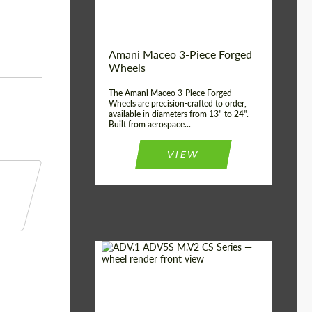
Волокна
Product Type:
3 шт
Country of origin:
США
Amani Maceo 3-Piece Forged
Wheel construction:
3 шт
Wheels
The Amani Maceo 3-Piece Forged
Wheels are precision-crafted to order,
available in diameters from 13" to 24".
Built from aerospace...
VIEW
Product Type:
Кованые Диски