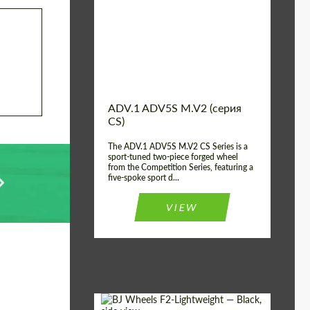
Country of origin:
США
Diameter:
13", 14", 15", 16", 17",
18", 19", 20", 21", 22",
23", 24"
Wheel construction:
2 шт
ADV.1 ADV5S M.V2 (серия
CS)
The ADV.1 ADV5S M.V2 CS Series is a
sport-tuned two-piece forged wheel
from the Competition Series, featuring a
five-spoke sport d...
VIEW