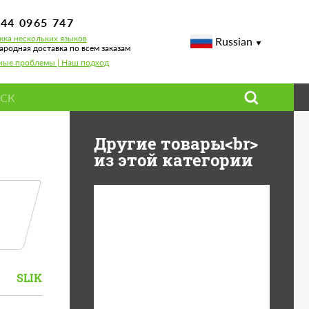
744 0965 747
ка нескольких языков
Russian
родная доставка по всем заказам
ные проблемы | Наш подход
Другие товары<br>
из этой категории
Diameter:
13", 14", 15", 16", 17",
18", 19", 20", 21", 22",
23", 24"
SLIK
Material:
ABS пластик, Forged
carbon, Базальтовые