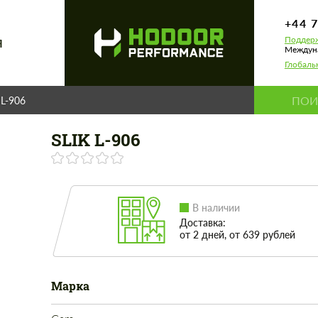
+44 
Поддерж
Я
Междуна
Глобаль
 L-906
SLIK L-906
В наличии
Доставка:
от 2 дней, от 639 рублей
Марка