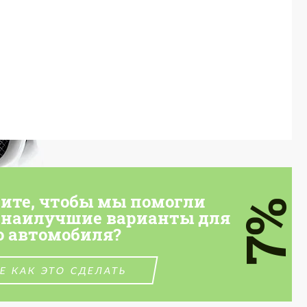
тите, чтобы мы помогли
7%
 наилучшие варианты для
о автомобиля?
Е КАК ЭТО СДЕЛАТЬ