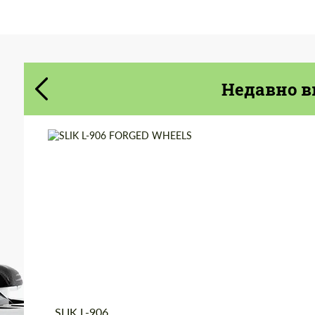
Cогласиться на обработку
Cогласиться на обработку
персональных данных
персональных данных
Недавно в
СВЯЖИТЕСЬ СО МНОЙ
СВЯЖИТЕСЬ СО МНОЙ
Мы говорим на вашем языке
Мы говорим на вашем языке
Wheel construction:
Моноблок
Diameter:
19"
Country of origin:
Россия
Product Type:
Кованые Диски
SLIK L-906