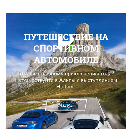
ПУТЕШЕСТВИЕ НА
СПОРТИВНОМ
АВТОМОБИЛЕ
Готовы к главному приключению года?
Путешествуйте в Альпы с выступлением
Hodoor!
MORE