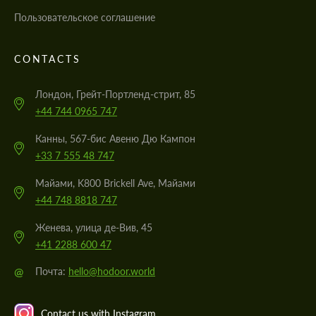
Пользовательское соглашение
CONTACTS
Лондон, Грейт-Портленд-стрит, 85
+44 744 0965 747
Канны, 567-бис Авеню Дю Кампон
+33 7 555 48 747
Майами, K800 Brickell Ave, Майами
+44 748 8818 747
Женева, улица де-Вив, 45
+41 2288 600 47
@
Почта:
hello@hodoor.world
Contact us with Instagram