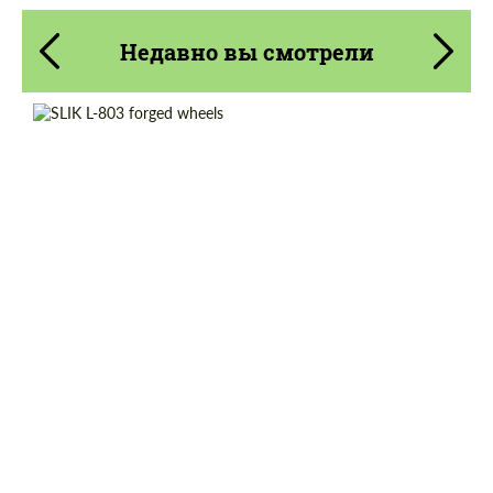
Недавно вы смотрели
Wheel construction:
Моноблок
Diameter:
18"
Country of origin:
Россия
Product Type:
Кованые Диски