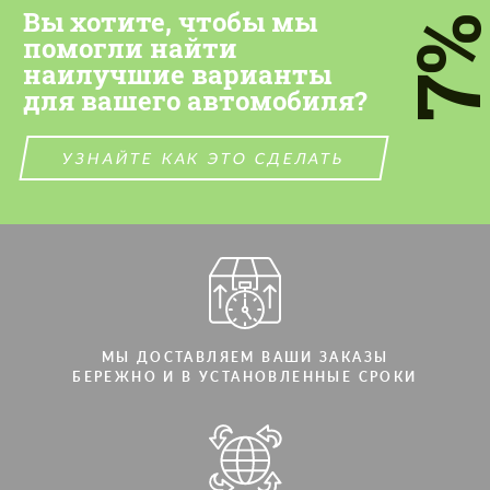
Cогласиться на обработку
Вы хотите, чтобы мы
персональных данных
персональных данных
7
помогли найти
СВЯЖИТЕСЬ СО МНОЙ
наилучшие варианты
СВЯЖИТЕСЬ СО МНОЙ
для вашего автомобиля?
Мы говорим на вашем языке
Мы говорим на вашем языке
УЗНАЙТЕ КАК ЭТО СДЕЛАТЬ
МЫ ДОСТАВЛЯЕМ ВАШИ ЗАКАЗЫ
БЕРЕЖНО И В УСТАНОВЛЕННЫЕ СРОКИ