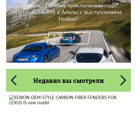
Готовы к главному приключению года?
Путешествуйте в Альпы с выступлением
Hodoor!
MORE
Недавно вы смотрели
Country of origin:
США
Material:
Углеродного волокна
Карбоновые детали