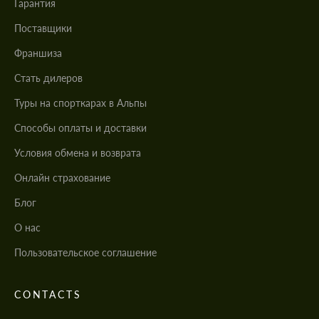
Гарантия
Поставщики
Франшиза
Стать дилеров
Туры на спорткарах в Альпы
Cпособы оплаты и доставки
Условия обмена и возврата
Онлайн страхование
Блог
О нас
Пользовательское соглашение
CONTACTS
Заказать обратный звонок
Заказать обратный звонок
Заказать обратный звонок
Заказать обратный звонок