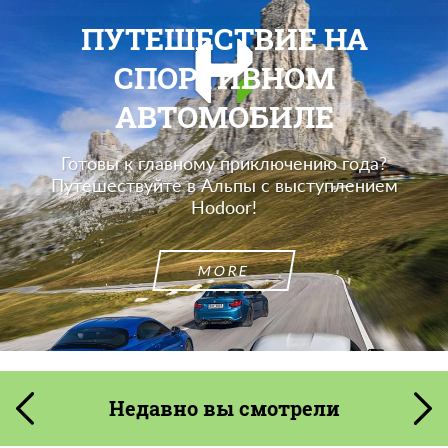
ПУТЕШЕСТВИЕ НА
СПОРТИВНОМ
АВТОМОБИЛЕ
Готовы к главному приключению года?
Путешествуйте в Альпы с выступлением
Hodoor!
MORE
Недавно вы смотрели