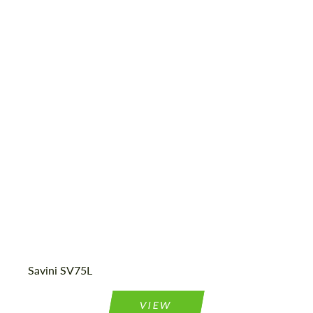
Product Type:
Кованые Диски
Diameter:
20", 21", 22"
Country of origin:
США
Wheel construction:
3 шт
Savini SV75L
VIEW