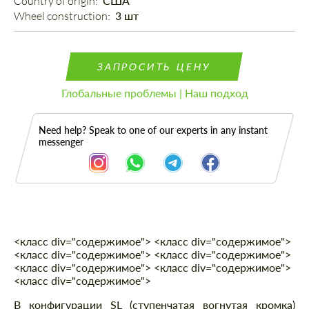
Country of origin: 
США
Wheel construction: 
3 шт
ЗАПРОСИТЬ ЦЕНУ
Глобальные проблемы | Наш подход
Need help? Speak to one of our experts in any instant
messenger
<класс div="содержимое"> <класс div="содержимое">
Описание
<класс div="содержимое"> <класс div="содержимое">
<класс div="содержимое"> <класс div="содержимое">
<класс div="содержимое">
В конфигурации SL (ступенчатая вогнутая кромка)