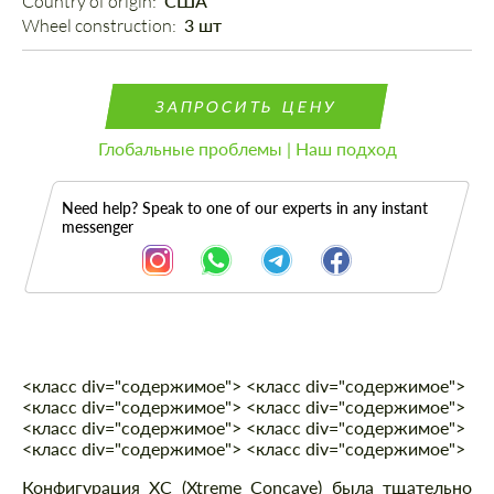
Country of origin: 
США
Wheel construction: 
3 шт
ЗАПРОСИТЬ ЦЕНУ
Глобальные проблемы | Наш подход
Need help? Speak to one of our experts in any instant
messenger
<класс div="содержимое"> <класс div="содержимое">
Описание
<класс div="содержимое"> <класс div="содержимое">
<класс div="содержимое"> <класс div="содержимое">
<класс div="содержимое"> <класс div="содержимое">
Конфигурация XC (Xtreme Concave) была тщательно