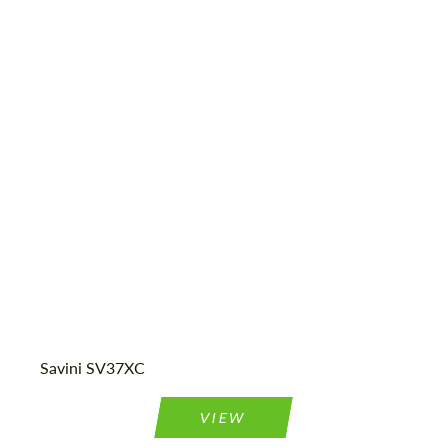
Diameter:
20", 21", 22", 24", 26"
Product Type:
Кованые Диски
Country of origin:
США
Wheel construction:
3 шт
Savini SV37XC
VIEW