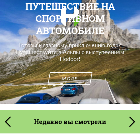
ПУТЕШЕСТВИЕ НА
СПОРТИВНОМ
АВТОМОБИЛЕ
Готовы к главному приключению года?
Путешествуйте в Альпы с выступлением
Hodoor!
MORE
Недавно вы смотрели