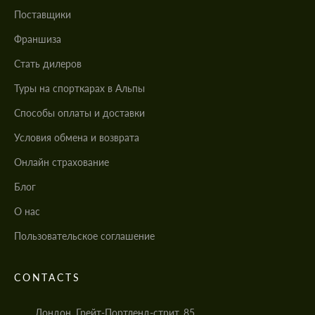
Поставщики
Франшиза
Стать дилеров
Туры на спорткарах в Альпы
Cпособы оплаты и доставки
Условия обмена и возврата
Онлайн страхование
Блог
О нас
Пользовательское соглашение
CONTACTS
Заказать обратный звонок
Заказать обратный звонок
Заказать обратный звонок
Заказать обратный звонок
Лондон, Грейт-Портленд-стрит, 85