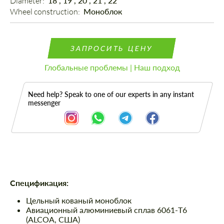
Diameter: 
18", 19", 20", 21", 22"
Wheel construction: 
Моноблок
ЗАПРОСИТЬ ЦЕНУ
Глобальные проблемы | Наш подход
Need help? Speak to one of our experts in any instant
messenger
Описание
Спецификация:
Цельный кованый моноблок
Авиационный алюминиевый сплав 6061-T6
(ALCOA, США)