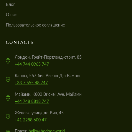
Блог
О нас
Пользовательское соглашение
CONTACTS
Лондон, Грейт-Портленд-стрит, 85
+44 744 0965 747
Канны, 567-бис Авеню Дю Кампон
+33 7 555 48 747
Майами, K800 Brickell Ave, Майами
+44 748 8818 747
Женева, улица де-Вив, 45
+41 2288 600 47
@
Почта:
hello@hodoor.world