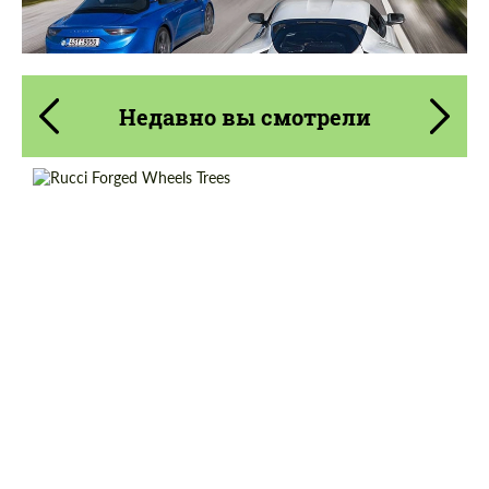
Недавно вы смотрели
Product Type:
Кованые Диски
Diameter:
18", 19", 20", 21", 22", 23", 24", 25", 26", 27",
28", 29", 30", 31", 32"
Country of origin:
США
Wheel construction:
3 шт