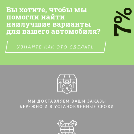
Cогласиться на обработку
Cогласиться на обработку
персональных данных
персональных данных
Вы хотите, чтобы мы
7
помогли найти
СВЯЖИТЕСЬ СО МНОЙ
СВЯЖИТЕСЬ СО МНОЙ
наилучшие варианты
для вашего автомобиля?
Мы говорим на вашем языке
Мы говорим на вашем языке
УЗНАЙТЕ КАК ЭТО СДЕЛАТЬ
МЫ ДОСТАВЛЯЕМ ВАШИ ЗАКАЗЫ
БЕРЕЖНО И В УСТАНОВЛЕННЫЕ СРОКИ