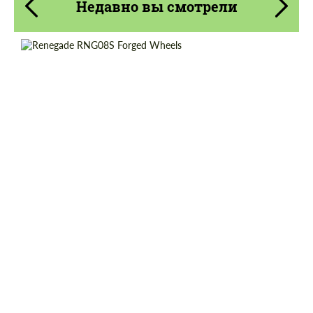
Недавно вы смотрели
Product Type:
Кованые Диски
Country of origin:
Россия
Diameter:
18", 19", 20", 21"
Wheel construction:
2 шт