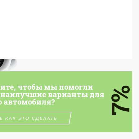
тите, чтобы мы помогли
7%
 наилучшие варианты для
о автомобиля?
Е КАК ЭТО СДЕЛАТЬ