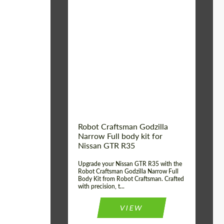
Product Type:
Обвес
Country of origin:
США
Material:
Стеклоткани,
Углеродного волокна
Robot Craftsman Godzilla
Narrow Full body kit for
Nissan GTR R35
Upgrade your Nissan GTR R35 with the
Robot Craftsman Godzilla Narrow Full
Body Kit from Robot Craftsman. Crafted
with precision, t...
VIEW