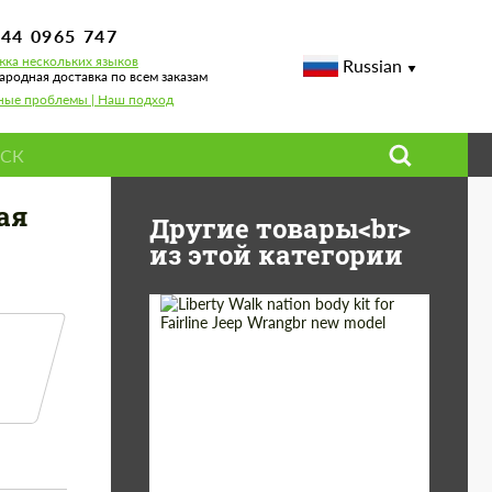
744 0965 747
ка нескольких языков
Russian
родная доставка по всем заказам
ные проблемы | Наш подход
я Mercedes AMG GT Coupe
ая
Другие товары<br>
из этой категории
Product Type:
Обвес
Country of origin:
Япония