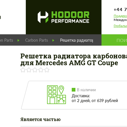
+44 
Поддерж
Я
Междуна
Глобаль
n Parts
Carbon Parts
Решетка радиатора карбоновая дл
Решетка радиатора карбонов
для Mercedes AMG GT Coupe
В наличии
Доставка:
от 2 дней, от 639 рублей
Является частью