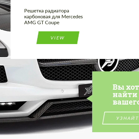
Решетка радиатора
карбоновая для Mercedes
AMG GT Coupe
VIEW
Вы хо
найти
вашег
УЗНАЙТ