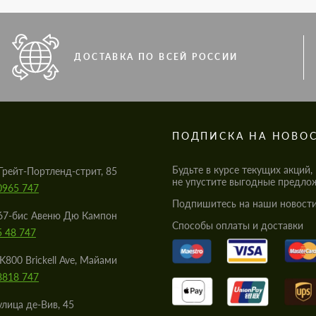
ДОСТАВКА ПО ВСЕЙ РОССИИ
S
ПОДПИСКА НА НОВО
Будьте в курсе текущих акций,
Грейт-Портленд-стрит, 85
не упустите выгодные предло
0965 747
Подпишитесь на наши новости
67-бис Авеню Дю Кампон
Cпособы оплаты и доставки
5 48 747
K800 Brickell Ave, Майами
8818 747
улица де-Вив, 45