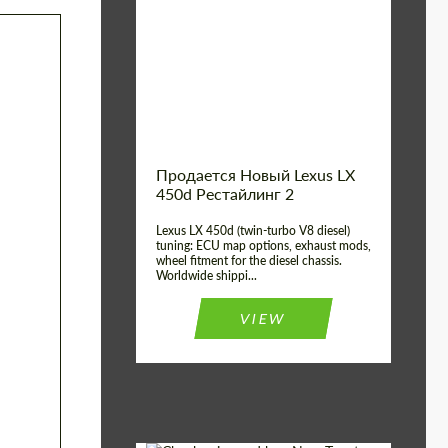
Condition:
New car
Shipping from
Worldwide
(Country):
Status:
Tuning Guide
Shipping from (Сity):
Dubai
Продается Новый Lexus LX
450d Рестайлинг 2
Lexus LX 450d (twin-turbo V8 diesel)
tuning: ECU map options, exhaust mods,
wheel fitment for the diesel chassis.
Worldwide shippi...
VIEW