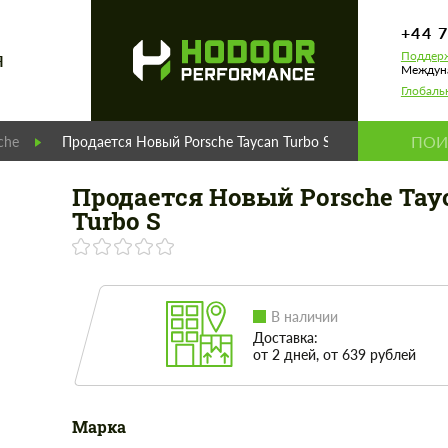
+44 
Поддерж
Я
Междуна
Глобаль
che
Продается Новый Porsche Taycan Turbo S
Продается Новый Porsche Tay
Turbo S
В наличии
Доставка:
от 2 дней, от 639 рублей
Марка