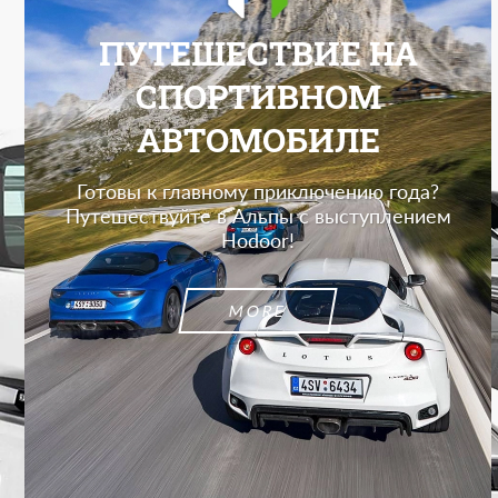
ПУТЕШЕСТВИЕ НА
СПОРТИВНОМ
АВТОМОБИЛЕ
Готовы к главному приключению года?
Путешествуйте в Альпы с выступлением
Hodoor!
MORE