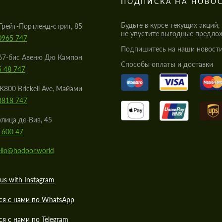
S
ПОДПИСКА НА НОВО
Будьте в курсе текущих акций,
Грейт-Портленд-стрит, 85
не упустите выгодные предло
0965 747
Подпишитесь на наши новости
67-бис Авеню Дю Кампон
Cпособы оплаты и доставки
5 48 747
K800 Brickell Ave, Майами
8818 747
улица де-Вив, 45
 600 47
llo@hodoor.world
us with Instagram
ся с нами по WhatsApp
ся с нами по Telegram