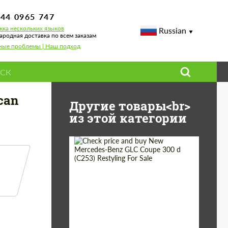
744 0965 747
ка нескольких языков
Russian
родная доставка по всем заказам
ные проблемы | Наш подход
can
Другие товары<br>
из этой категории
Shipping from
Worldwide
(Country):
Status:
Tuning Guide
Shipping from (Сity):
Dubai