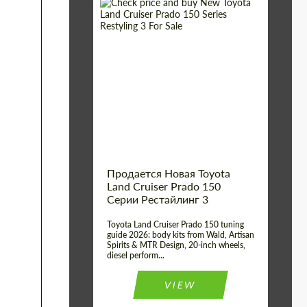
Shipping from (Сity):
Dubai
Shipping from
Worldwide
(Country):
Status:
Tuning Guide
Продается Новая Toyota
Land Cruiser Prado 150
Серии Рестайлинг 3
Toyota Land Cruiser Prado 150 tuning
guide 2026: body kits from Wald, Artisan
Spirits & MTR Design, 20-inch wheels,
diesel perform...
VIEW