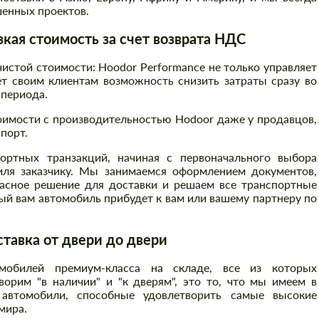
енных проектов.
ая стоимость за счет возврата НДС
стой стоимости: Hoodor Performance не только управляет
т своим клиентам возможность снизить затраты сразу во
 периода.
оимости с производительностью Hodoor даже у продавцов,
порт.
ртных транзакций, начиная с первоначального выбора
иля заказчику. Мы занимаемся оформлением документов,
асное решение для доставки и решаем все транспортные
й вам автомобиль прибудет к вам или вашему партнеру по
авка от двери до двери
Заказать обратный звонок
Заказать обратный звонок
обилей премиум-класса на складе, все из которых
Please use this form to fill in some basic
орим "в наличии" и "к дверям", это то, что мы имеем в
Please use this form to fill in some basic
information for your price request. We will
автомобили, способные удовлетворить самые высокие
information for your price request. We will
contact you within 1 business day with our
contact you within 1 business day with our
мира.
most competitive offer.
most competitive offer.