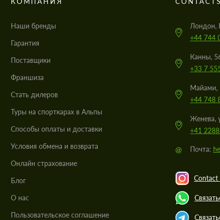
КОМПАНИЯ
CONTACT
Наши бренды
Лондон, 
+44 744 
Гарантия
Канны, 5
Поставщики
+33 7 55
Франшиза
Майами, 
Стать дилеров
+44 748 
Туры на спорткарах в Альпы
Женева, 
Cпособы оплаты и доставки
+41 2288
Условия обмена и возврата
@
Почта:
he
Онлайн страхование
Contact 
Блог
О нас
Связать
Пользовательское соглашение
Связать