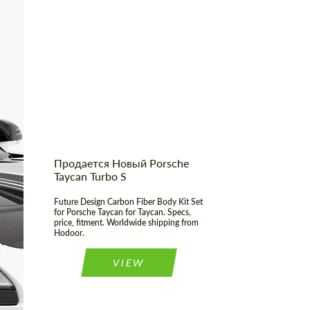
Shipping from (Сity):
Dubai
Shipping from
Worldwide
(Country):
Status:
Tuning Guide
Продается Новый Porsche
Taycan Turbo S
Future Design Carbon Fiber Body Kit Set
for Porsche Taycan for Taycan. Specs,
price, fitment. Worldwide shipping from
Hodoor.
VIEW