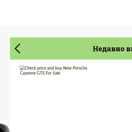
Cогласиться на обработку
Cогласиться на обработку
персональных данных
персональных данных
СВЯЖИТЕСЬ СО МНОЙ
СВЯЖИТЕСЬ СО МНОЙ
Недавно в
Мы говорим на вашем языке
Мы говорим на вашем языке
Shipping from
Worldwide
(Country):
Shipping from (Сity):
Dubai
Condition:
New car
Status:
Tuning Guide
Mileage / Km:
0