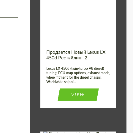
Condition:
New car
Shipping from
Worldwide
(Country):
Status:
Tuning Guide
Shipping from (Сity):
Dubai
Продается Новый Lexus LX
450d Рестайлинг 2
Lexus LX 450d (twin-turbo V8 diesel)
tuning: ECU map options, exhaust mods,
wheel fitment for the diesel chassis.
Worldwide shippi...
VIEW