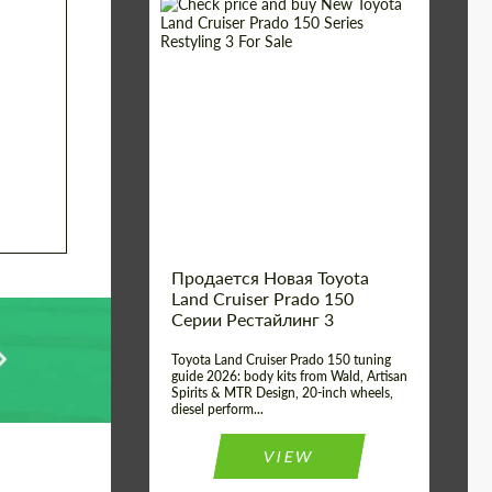
Shipping from (Сity):
Dubai
Shipping from
Worldwide
(Country):
Status:
Tuning Guide
Продается Новая Toyota
Land Cruiser Prado 150
Серии Рестайлинг 3
Toyota Land Cruiser Prado 150 tuning
guide 2026: body kits from Wald, Artisan
Spirits & MTR Design, 20-inch wheels,
diesel perform...
VIEW