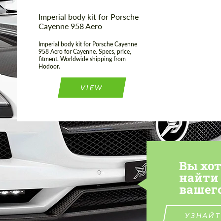
Imperial body kit for Porsche
Cayenne 958 Aero
Imperial body kit for Porsche Cayenne
958 Aero for Cayenne. Specs, price,
fitment. Worldwide shipping from
Hodoor.
VIEW
Вы хо
найти
вашег
УЗНАЙТ