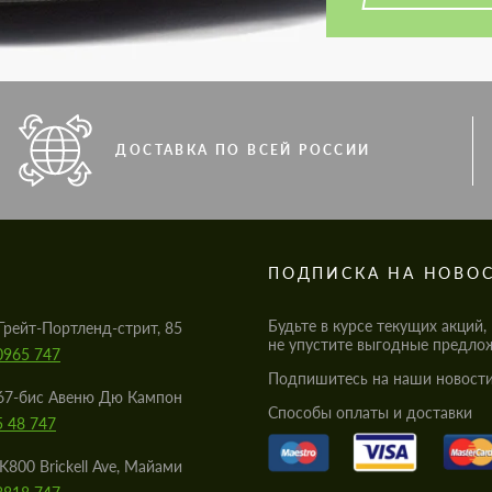
ДОСТАВКА ПО ВСЕЙ РОССИИ
S
ПОДПИСКА НА НОВО
Будьте в курсе текущих акций,
Грейт-Портленд-стрит, 85
не упустите выгодные предло
0965 747
Подпишитесь на наши новости
67-бис Авеню Дю Кампон
Cпособы оплаты и доставки
5 48 747
K800 Brickell Ave, Майами