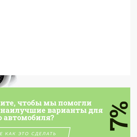
тите, чтобы мы помогли
7%
 наилучшие варианты для
о автомобиля?
Е КАК ЭТО СДЕЛАТЬ