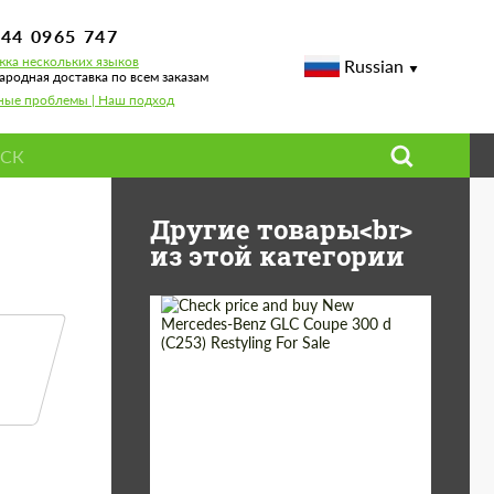
744 0965 747
ка нескольких языков
Russian
родная доставка по всем заказам
ные проблемы | Наш подход
Другие товары<br>
из этой категории
Shipping from
Worldwide
(Country):
Status:
Tuning Guide
Shipping from (Сity):
Dubai