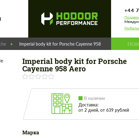
+44 
Поддерж
Я
Междуна
Глобаль
che
Imperial body kit for Porsche Cayenne 958 Aero
Imperial body kit for Porsche
Cayenne 958 Aero
В наличии
Доставка:
от 2 дней, от 639 рублей
Марка