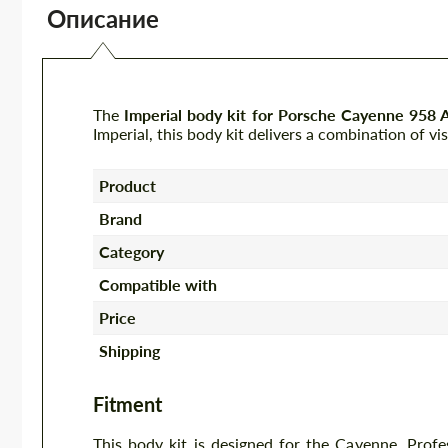
Описание
The
Imperial body kit for Porsche Cayenne 958 
Imperial, this body kit delivers a combination of v
Product
Brand
Category
Compatible with
Price
Shipping
Fitment
This body kit is designed for the Cayenne. Prof