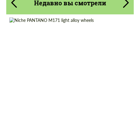
Недавно вы смотрели
Diameter:
19", 20"
Country of origin:
США
Wheel construction:
Моноблок
Product Type:
Литые Диски