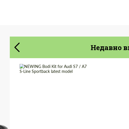
Cогласиться на обработку
Cогласиться на обработку
персональных данных
персональных данных
СВЯЖИТЕСЬ СО МНОЙ
СВЯЖИТЕСЬ СО МНОЙ
Недавно в
Мы говорим на вашем языке
Мы говорим на вашем языке
Country of origin:
Япония
Material:
Углеродного волокна
Product Type:
Обвес