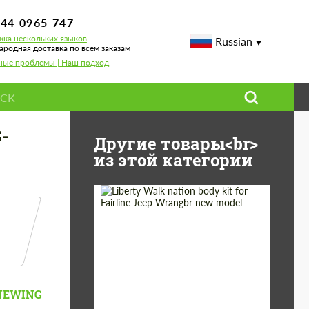
744 0965 747
ка нескольких языков
Russian
родная доставка по всем заказам
ные проблемы | Наш подход
-
Другие товары<br>
из этой категории
Product Type:
Обвес
Country of origin:
Япония
NEWING