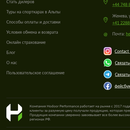
Стать дилеров
+44 748 
Туры на спорткарах в Альпы
Женева, 
Cпособы оплаты и доставки
+41 2288
Условия обмена и возврата
@
Почта:
he
Онлайн страхование
Contact 
Блог
О нас
Связать
Пользовательское соглашение
Связать
фейсбу
Компания Hodoor Performance работает на рынке с 2017 год
клиенты за разумную цену получали продукцию, которая пре
Продукция компании уверенно завоевывает все более высоки
регионах РФ.