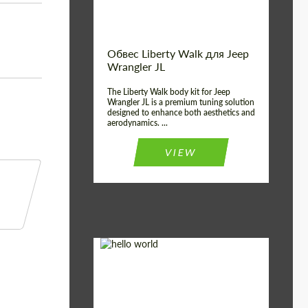
Обвес Liberty Walk для Jeep
Wrangler JL
The Liberty Walk body kit for Jeep
Wrangler JL is a premium tuning solution
designed to enhance both aesthetics and
aerodynamics. ...
VIEW
Product Type:
Обвес