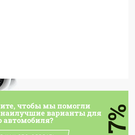
тите, чтобы мы помогли
7%
 наилучшие варианты для
о автомобиля?