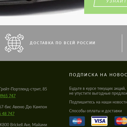
УЗНАЙТ
ДОСТАВКА ПО ВСЕЙ РОССИИ
S
ПОДПИСКА НА НОВО
Будьте в курсе текущих акций,
Грейт-Портленд-стрит, 85
не упустите выгодные предло
0965 747
Подпишитесь на наши новости
67-бис Авеню Дю Кампон
Cпособы оплаты и доставки
5 48 747
K800 Brickell Ave, Майами