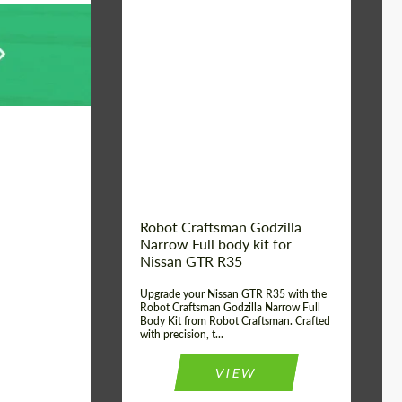
Product Type:
Обвес
Country of origin:
США
Material:
Стеклоткани,
Углеродного волокна
Robot Craftsman Godzilla
Narrow Full body kit for
Nissan GTR R35
Upgrade your Nissan GTR R35 with the
Robot Craftsman Godzilla Narrow Full
Body Kit from Robot Craftsman. Crafted
with precision, t...
VIEW