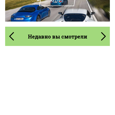
MORE
Недавно вы смотрели
Product Type:
Кованые Диски
Diameter:
18", 19", 20", 21", 22", 23", 24"
Wheel construction:
Моноблок
Country of origin:
США