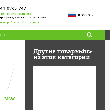
744 0965 747
ка нескольких языков
Russian
родная доставка по всем заказам
ные проблемы | Наш подход
Другие товары<br>
из этой категории
Country of origin:
США
Product Type:
Литые Диски
MSW
Wheel construction:
Моноблок
Diameter:
19"