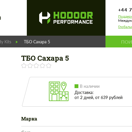
+44 
Поддерж
Я
Междуна
Глобаль
y Kits
ТБО Сахара 5
ТБО Сахара 5
В наличии
Доставка:
от 2 дней, от 639 рублей
Марка