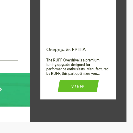
Country of origin:
Германия
Product Type:
Литые Диски
Wheel construction:
Моноблок
Овердрайв ЕРША
The RUFF Overdrive is a premium
tuning upgrade designed for
performance enthusiasts. Manufactured
by RUFF, this part optimizes you...
VIEW