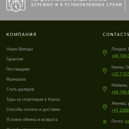
БЕРЕЖНО И В УСТАНОВЛЕННЫЕ СРОКИ
КОМПАНИЯ
CONTACT
Наши бренды
Лондон, 
+44 744 
Гарантия
Канны, 5
Поставщики
+33 7 55
Франшиза
Майами, 
Стать дилеров
+44 748 
Туры на спорткарах в Альпы
Женева, 
Cпособы оплаты и доставки
+41 2288
Условия обмена и возврата
@
Почта:
he