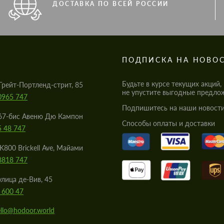
ДОСТАВКА ПО ВСЕЙ РОССИИ
S
ПОДПИСКА НА НОВО
Будьте в курсе текущих акций,
Грейт-Портленд-стрит, 85
не упустите выгодные предло
0965 747
Подпишитесь на наши новости
67-бис Авеню Дю Кампон
Cпособы оплаты и доставки
5 48 747
K800 Brickell Ave, Майами
8818 747
улица де-Вив, 45
 600 47
llo@hodoor.world