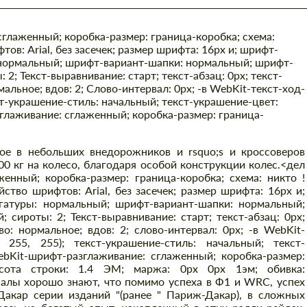
глаженный; коробка-размер: граница-коробка; схема:
фтов: Arial, без засечек; размер шрифта: 16px и; шрифт-
 нормальный; шрифт-вариант-шапки: нормальный; шрифт-
 2; Текст-выравнивание: старт; текст-абзац: 0px; текст-
альное; вдов: 2; Слово-интервал: 0px; -в WebKit-текст-ход-
кст-украшение-стиль: начальный; текст-украшение-цвет:
глаживание: сглаженный; коробка-размер: граница-
ое в небольших внедорожников и rsquo;s и кроссоверов
0 кг на колесо, благодаря особой конструкции колес.
<дел
енный; коробка-размер: граница-коробка; схема: никто !
ейство шрифтов: Arial, без засечек; размер шрифта: 16px и;
гатуры: нормальный; шрифт-вариант-шапки: нормальный;
 сироты: 2; Текст-выравнивание: старт; текст-абзац: 0px;
во: нормальное; вдов: 2; слово-интервал: 0px; -в WebKit-
 255, 255); текст-украшение-стиль: начальный; текст-
ebKit-шрифт-разглаживание: сглаженный; коробка-размер:
ысота строки: 1.4 ЭМ; маржа: 0px 0px 1эм; обивка:
алы хорошо знают, что помимо успеха в Ф1 и WRC, успех
акар серии изданий "(ранее " Париж-Дакар), в сложных