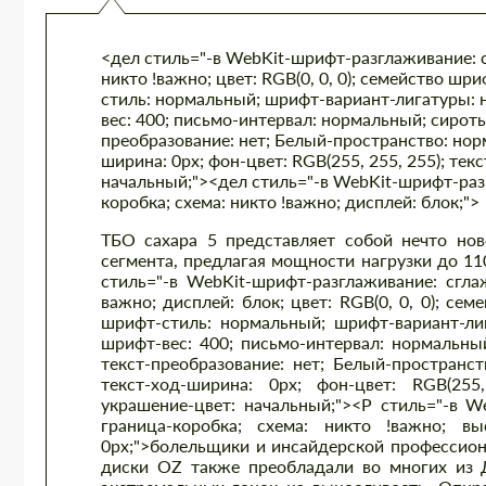
<дел стиль="-в WebKit-шрифт-разглаживание: с
никто !важно; цвет: RGB(0, 0, 0); семейство шри
стиль: нормальный; шрифт-вариант-лигатуры:
вес: 400; письмо-интервал: нормальный; сироты:
преобразование: нет; Белый-пространство: норм
ширина: 0px; фон-цвет: RGB(255, 255, 255); те
начальный;"><дел стиль="-в WebKit-шрифт-раз
коробка; схема: никто !важно; дисплей: блок;">
ТБО сахара 5 представляет собой нечто нов
сегмента, предлагая мощности нагрузки до 110
стиль="-в WebKit-шрифт-разглаживание: сглаж
важно; дисплей: блок; цвет: RGB(0, 0, 0); сем
шрифт-стиль: нормальный; шрифт-вариант-ли
шрифт-вес: 400; письмо-интервал: нормальный;
текст-преобразование: нет; Белый-пространст
текст-ход-ширина: 0px; фон-цвет: RGB(255,
украшение-цвет: начальный;"><Р стиль="-в W
граница-коробка; схема: никто !важно; в
0px;">болельщики и инсайдерской профессион
диски OZ также преобладали во многих из Д