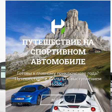
ПУТЕШЕСТВИЕ НА
СПОРТИВНОМ
АВТОМОБИЛЕ
Готовы к главному приключению года?
Путешествуйте в Альпы с выступлением
Hodoor!
MORE