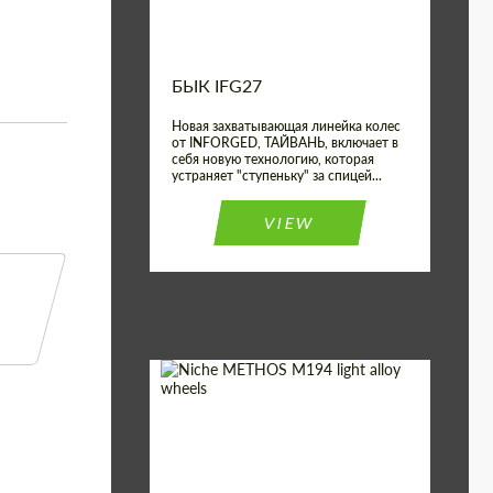
БЫК IFG27
Новая захватывающая линейка колес
от INFORGED, ТАЙВАНЬ, включает в
себя новую технологию, которая
устраняет "ступеньку" за спицей...
VIEW
Product Type:
Литые Диски
Country of origin:
США