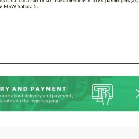
ясь на богатый опыт, накопленный в этих ралли-рейдах,
и MSW Sahara 5.