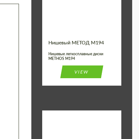
Diameter:
19", 20"
Wheel construction:
Моноблок
Нишевый МЕТОД M194
Нишевые легкосплавные диски
METHOS M194
VIEW
Diameter:
17", 18"